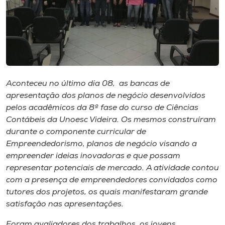
Museu
Unoesc
Store
Aconteceu no último dia 08, as bancas de
apresentação dos planos de negócio desenvolvidos
Selecione
o idioma
pelos acadêmicos da 8º fase do curso de Ciências
Contábeis da Unoesc Videira. Os mesmos construíram
durante o componente curricular de
Empreendedorismo, planos de negócio visando a
A+
empreender ideias inovadoras e que possam
A-
representar potenciais de mercado. A atividade contou
com a presença de empreendedores convidados como
tutores dos projetos, os quais manifestaram grande
satisfação nas apresentações.
Foram avaliadores dos trabalhos, os jovens