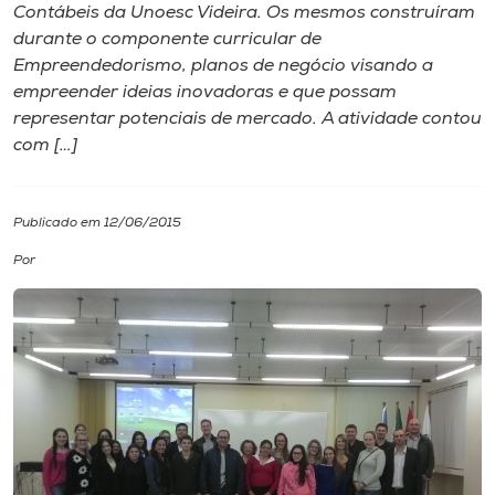
Contábeis da Unoesc Videira. Os mesmos construíram
durante o componente curricular de
I.nova
Empreendedorismo, planos de negócio visando a
empreender ideias inovadoras e que possam
Diplomados
representar potenciais de mercado. A atividade contou
com […]
Cultura
Publicado em 12/06/2015
CPA
Por
Biblioteca
Editora
Rádio