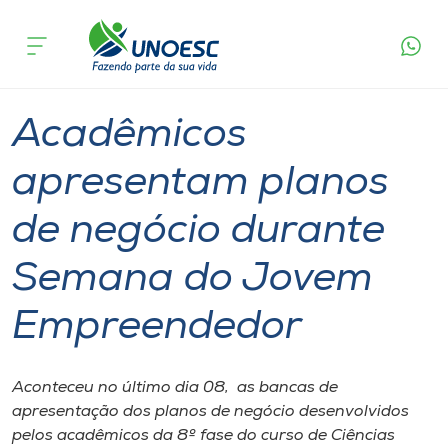
Página
O que
Acadêmicos apresentam planos de negócio
inicial
acontece
durante Semana do Jovem Empreendedor
Cursos
Graduação
Geral
Videira
Onde estamos
Acadêmicos
Pesquisa
apresentam planos
de negócio durante
Atendimento ao Estudante
Semana do Jovem
Portal de Ensino
Empreendedor
A
Unoesc
Aconteceu no último dia 08, as bancas de
apresentação dos planos de negócio desenvolvidos
Internacionalização
pelos acadêmicos da 8º fase do curso de Ciências