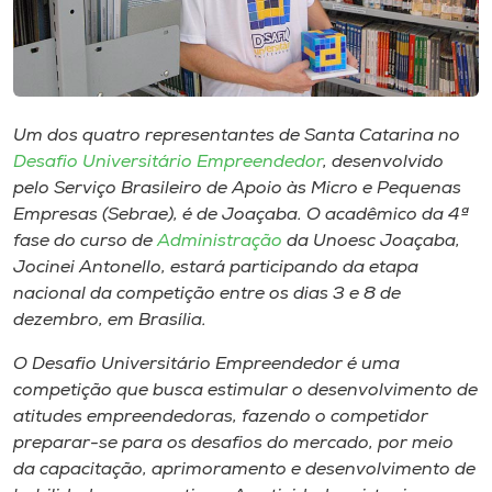
Museu
Unoesc
Store
Um dos quatro representantes de Santa Catarina no
Desafio Universitário Empreendedor
, desenvolvido
pelo Serviço Brasileiro de Apoio às Micro e Pequenas
Selecione
Empresas (Sebrae), é de Joaçaba. O acadêmico da 4ª
o idioma
fase do curso de
Administração
da Unoesc Joaçaba,
Jocinei Antonello, estará participando da etapa
nacional da competição entre os dias 3 e 8 de
dezembro, em Brasília.
A+
A-
O Desafio Universitário Empreendedor é uma
competição que busca estimular o desenvolvimento de
atitudes empreendedoras, fazendo o competidor
preparar-se para os desafios do mercado, por meio
da capacitação, aprimoramento e desenvolvimento de