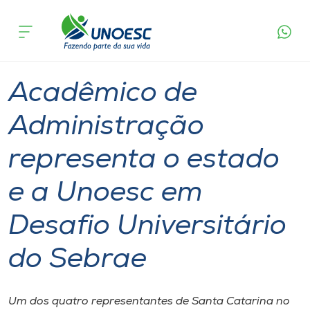
Página
O que
Acadêmico de Administração representa o
inicial
acontece
estado e a Unoesc em Desafio Universitário do
Cursos
Sebrae
Graduação
Estudante
Joaçaba
Onde estamos
Acadêmico de
Pesquisa
Administração
representa o estado
Atendimento ao Estudante
e a Unoesc em
Portal de Ensino
Desafio Universitário
A
do Sebrae
Unoesc
Internacionalização
Um dos quatro representantes de Santa Catarina no