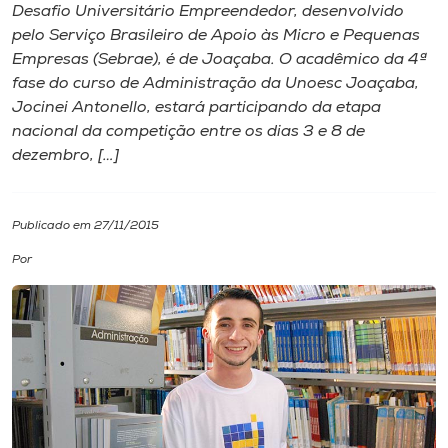
Desafio Universitário Empreendedor, desenvolvido
pelo Serviço Brasileiro de Apoio às Micro e Pequenas
I.nova
Empresas (Sebrae), é de Joaçaba. O acadêmico da 4ª
fase do curso de Administração da Unoesc Joaçaba,
Diplomados
Jocinei Antonello, estará participando da etapa
nacional da competição entre os dias 3 e 8 de
dezembro, […]
Cultura
CPA
Publicado em 27/11/2015
Por
Biblioteca
Editora
Rádio