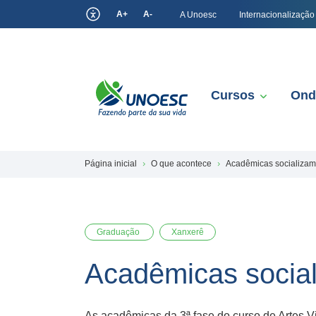
A+
A-
A Unoesc
Internacionalização
Cursos
Ond
Página inicial
O que acontece
Acadêmicas socializam
Graduação
Xanxerê
Acadêmicas social
As acadêmicas da 3ª fase do curso de Artes Vi