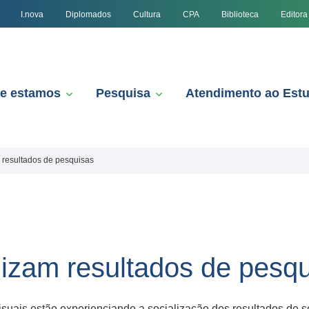
I.nova
Diplomados
Cultura
CPA
Biblioteca
Editora
e estamos
Pesquisa
Atendimento ao Est
 resultados de pesquisas
izam resultados de pesq
suais estão experienciando a socialização dos resultados de se