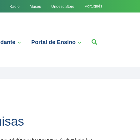
Português
Rádio
Museu
Unoesc Store
udante
Portal de Ensino
uisas
us relatórios de pesquisa. A atividade faz