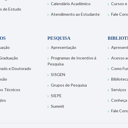
Calendário Acadêmico
Cursos e
s de Estudo
Atendimento ao Estudante
Fale Con
OS
PESQUISA
BIBLIO
uação
Apresentação
Apresen
Graduação
Programas de Incentivo à
Acesso a
Pesquisa
rado e Doutorado
Como Fu
SISGEN
nsão
Bibliotec
Grupos de Pesquisa
os Técnicos
Serviços
SIEPE
gios
Conheça 
Summit
Fale Con