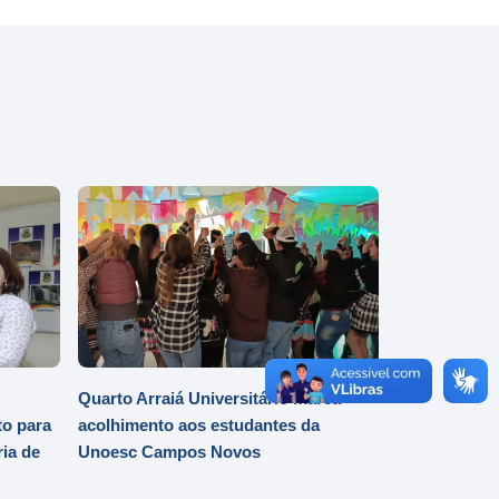
Quarto Arraiá Universitário marca
o para
acolhimento aos estudantes da
ia de
Unoesc Campos Novos