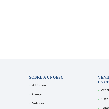
SOBRE A UNOESC
VENH
UNOE
A Unoesc
Vesti
Campi
Sist
Setores
Como