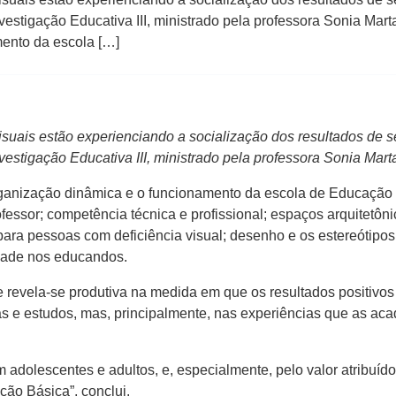
nvestigação Educativa III, ministrado pela professora Sonia Ma
mento da escola […]
suais estão experienciando a socialização dos resultados de se
vestigação Educativa III, ministrado pela professora Sonia Marta
nização dinâmica e o funcionamento da escola de Educação Bá
ssor; competência técnica e profissional; espaços arquitetônic
ara pessoas com deficiência visual; desenho e os estereótipos;
idade nos educandos.
e revela-se produtiva na medida em que os resultados positivo
s e estudos, mas, principalmente, nas experiências que as a
 adolescentes e adultos, e, especialmente, pelo valor atribuíd
ção Básica”, conclui.