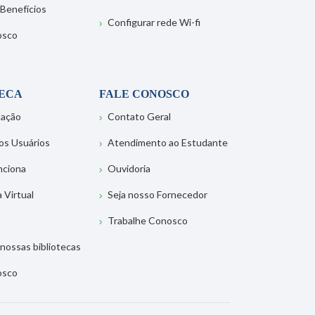
 Benefícios
Configurar rede Wi-fi
osco
TECA
FALE CONOSCO
tação
Contato Geral
os Usuários
Atendimento ao Estudante
nciona
Ouvidoria
a Virtual
Seja nosso Fornecedor
Trabalhe Conosco
nossas bibliotecas
osco