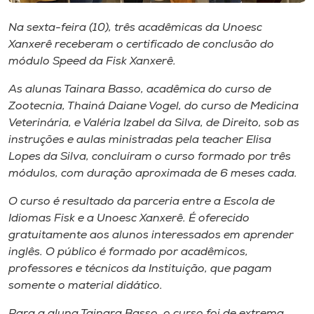
Museu
Na sexta-feira (10), três acadêmicas da Unoesc
Xanxerê receberam o certificado de conclusão do
Unoesc
módulo
Speed
da Fisk Xanxerê.
Store
As alunas Tainara Basso, acadêmica do curso de
Zootecnia, Thainá Daiane Vogel, do curso de Medicina
Veterinária, e Valéria Izabel da Silva, de Direito, sob as
Selecione
instruções e aulas ministradas pela teacher Elisa
o idioma
Lopes da Silva, concluíram o curso formado por três
módulos, com duração aproximada de 6 meses cada.
O curso é resultado da parceria entre a Escola de
A+
Idiomas Fisk e a Unoesc Xanxerê. É oferecido
A-
gratuitamente aos alunos interessados em aprender
inglês. O público é formado por acadêmicos,
professores e técnicos da Instituição, que pagam
somente o material didático.
Para a aluna Tainara Basso, o curso foi de extrema