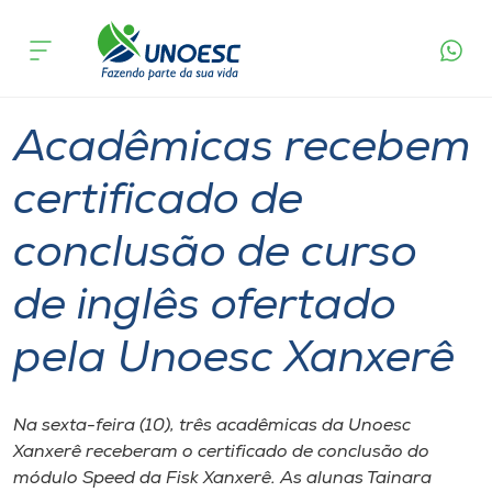
Página
O que
Acadêmicas recebem certificado de conclusão
inicial
acontece
de curso de inglês ofertado pela Unoesc Xanxerê
Cursos
Graduação
Geral
Xanxerê
Onde estamos
Acadêmicas recebem
Pesquisa
certificado de
conclusão de curso
Atendimento ao Estudante
de inglês ofertado
Portal de Ensino
pela Unoesc Xanxerê
A
Unoesc
Na sexta-feira (10), três acadêmicas da Unoesc
Xanxerê receberam o certificado de conclusão do
Internacionalização
módulo Speed da Fisk Xanxerê. As alunas Tainara