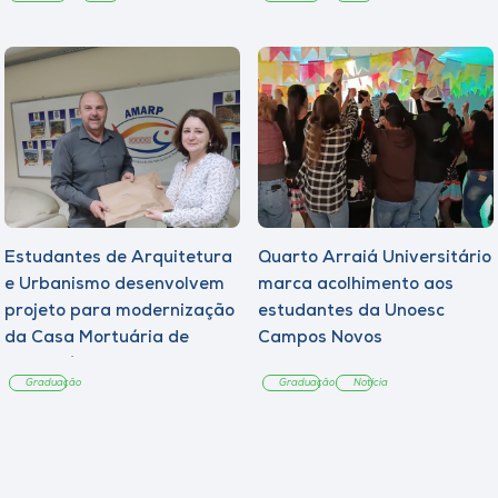
Estudantes de Arquitetura
Quarto Arraiá Universitário
e Urbanismo desenvolvem
marca acolhimento aos
projeto para modernização
estudantes da Unoesc
da Casa Mortuária de
Campos Novos
Tangará
Graduação
Graduação
Notícia