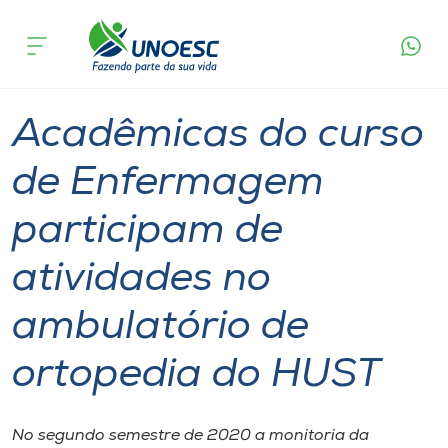
Página
O que
Acadêmicas do curso de Enfermagem
inicial
acontece
participam de atividades no ambulatório de
Cursos
ortopedia do HUST
Graduação
Aulas
Joaçaba
Onde estamos
Acadêmicas do curso
Pesquisa
de Enfermagem
participam de
Atendimento ao Estudante
atividades no
Portal de Ensino
ambulatório de
A
ortopedia do HUST
Unoesc
Internacionalização
No segundo semestre de 2020 a monitoria da