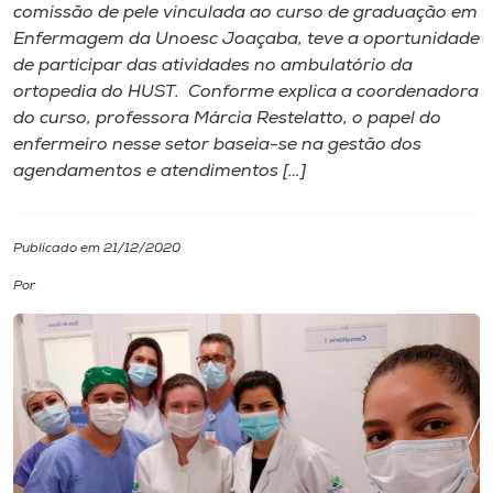
comissão de pele vinculada ao curso de graduação em
Enfermagem da Unoesc Joaçaba, teve a oportunidade
I.nova
de participar das atividades no ambulatório da
ortopedia do HUST. Conforme explica a coordenadora
Diplomados
do curso, professora Márcia Restelatto, o papel do
enfermeiro nesse setor baseia-se na gestão dos
agendamentos e atendimentos […]
Cultura
CPA
Publicado em 21/12/2020
Por
Biblioteca
Editora
Rádio