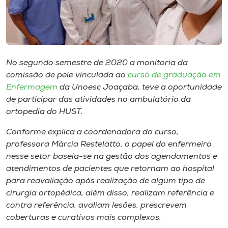
Museu
Unoesc
Store
No segundo semestre de 2020 a monitoria da
comissão de pele vinculada ao
curso de graduação em
Enfermagem
da Unoesc Joaçaba, teve a oportunidade
Selecione
de participar das atividades no ambulatório da
o idioma
ortopedia do HUST.
Conforme explica a coordenadora do curso,
professora Márcia Restelatto, o papel do enfermeiro
A+
nesse setor baseia-se na gestão dos agendamentos e
A-
atendimentos de pacientes que retornam ao hospital
para reavaliação após realização de algum tipo de
cirurgia ortopédica, além disso, realizam referência e
contra referência, avaliam lesões, prescrevem
coberturas e curativos mais complexos.