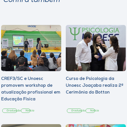
Confira também
CREF3/SC e Unoesc
Curso de Psicologia da
promovem workshop de
Unoesc Joaçaba realiza 2ª
atualização profissional em
Cerimônia do Botton
Educação Física
Graduação
Notícia
Graduação
Notícia