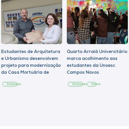
Estudantes de Arquitetura
Quarto Arraiá Universitário
e Urbanismo desenvolvem
marca acolhimento aos
projeto para modernização
estudantes da Unoesc
da Casa Mortuária de
Campos Novos
Tangará
Graduação
Graduação
Notícia