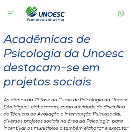
Página
O que
Acadêmicas de Psicologia da Unoesc
inicial
acontece
destacam-se em projetos sociais
Cursos
Graduação
São Miguel do Oeste
Onde estamos
Acadêmicas de
Pesquisa
Psicologia da Unoesc
destacam-se em
Atendimento ao Estudante
projetos sociais
Portal de Ensino
As alunas da 7ª fase do Curso de Psicologia da Unoesc
A
São Miguel, elaboraram, como atividade da disciplina
Unoesc
de Técnicas de Avaliação e Intervenção Psicossocial,
diversos projetos sociais na área da Psicologia, para
Internacionalização
incentivar os municípios a também elaborar e executar