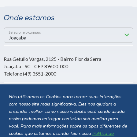
Onde estamos
Selecione o campus
Rua Getúlio Vargas, 2125 - Bairro Flor da Serra
Joaçaba - SC - CEP 89600-000
Telefone (49) 3551-2000
Siga a Unoesc
Nós utilizamos os Cookies para tornar suas interações
com nosso site mais significativa. Eles nos ajudam a
entender melhor como nosso website está sendo usado,
assim podemos entregar conteúdo sob medida para
você. Para mais informações sobre os tipos diferentes de
cookies que estamos usando, leia nossa
Política de