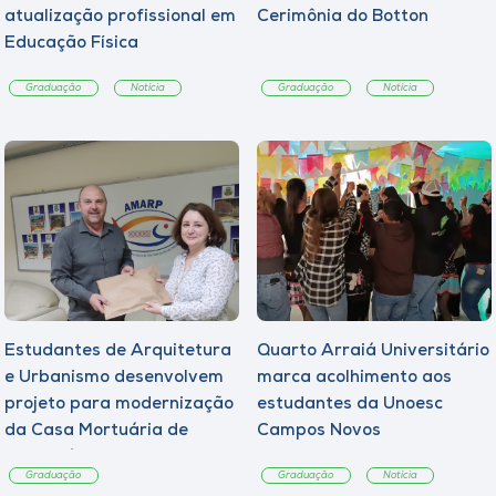
atualização profissional em
Cerimônia do Botton
Educação Física
Graduação
Notícia
Graduação
Notícia
Estudantes de Arquitetura
Quarto Arraiá Universitário
e Urbanismo desenvolvem
marca acolhimento aos
projeto para modernização
estudantes da Unoesc
da Casa Mortuária de
Campos Novos
Tangará
Graduação
Graduação
Notícia