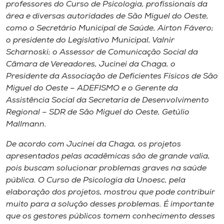
Museu
professores do Curso de Psicologia, profissionais da
área e diversas autoridades de São Miguel do Oeste,
como o Secretário Municipal de Saúde, Airton Fávero;
Unoesc
o presidente do Legislativo Municipal, Valnir
Store
Scharnoski; o Assessor de Comunicação Social da
Câmara de Vereadores, Jucinei da Chaga, o
Presidente da Associação de Deficientes Físicos de São
Miguel do Oeste – ADEFISMO e o Gerente da
Selecione
Assistência Social da Secretaria de Desenvolvimento
o idioma
Regional – SDR de São Miguel do Oeste, Getúlio
Mallmann.
De acordo com Jucinei da Chaga, os projetos
A+
apresentados pelas acadêmicas são de grande valia,
A-
pois buscam solucionar problemas graves na saúde
pública. O Curso de Psicologia da Unoesc, pela
elaboração dos projetos, mostrou que pode contribuir
muito para a solução desses problemas. É importante
que os gestores públicos tomem conhecimento desses