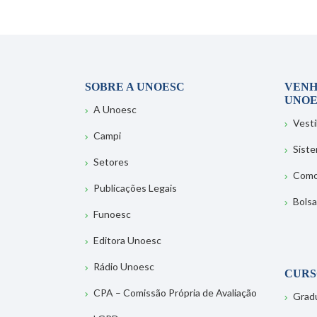
SOBRE A UNOESC
VENH
UNOE
A Unoesc
Vesti
Campi
Sist
Setores
Como
Publicações Legais
Bolsa
Funoesc
Editora Unoesc
Rádio Unoesc
CURS
CPA – Comissão Própria de Avaliação
Grad