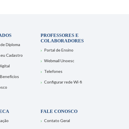
ADOS
PROFESSORES E
COLABORADORES
 de Diploma
Portal de Ensino
 seu Cadastro
Webmail Unoesc
igital
Telefones
 Benefícios
Configurar rede Wi-fi
osco
TECA
FALE CONOSCO
tação
Contato Geral