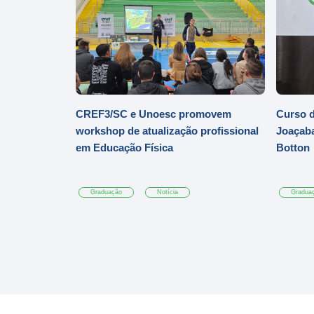
CREF3/SC e Unoesc promovem
Curso d
workshop de atualização profissional
Joaçaba
em Educação Física
Botton
Graduação
Notícia
Gradua