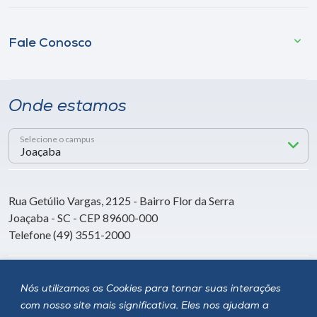
Fale Conosco
Onde estamos
Selecione o campus
Rua Getúlio Vargas, 2125 - Bairro Flor da Serra
Joaçaba - SC - CEP 89600-000
Telefone (49) 3551-2000
Siga a Unoesc
Nós utilizamos os Cookies para tornar suas interações
com nosso site mais significativa. Eles nos ajudam a