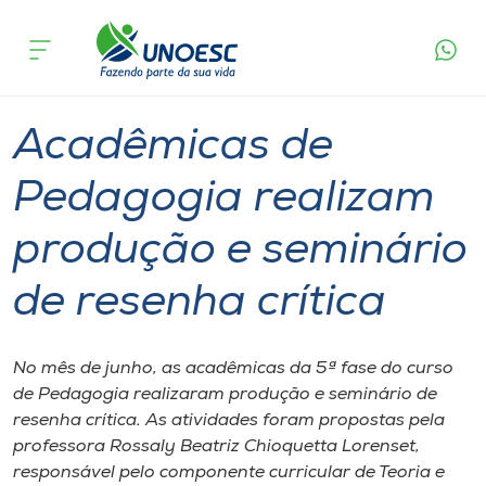
Página
O que
Acadêmicas de Pedagogia realizam produção
inicial
acontece
e seminário de resenha crítica
Cursos
Graduação
Xanxerê
Onde estamos
Acadêmicas de
Pesquisa
Pedagogia realizam
produção e seminário
Atendimento ao Estudante
de resenha crítica
Portal de Ensino
No mês de junho, as acadêmicas da 5ª fase do curso
A
de Pedagogia realizaram produção e seminário de
Unoesc
resenha crítica. As atividades foram propostas pela
professora Rossaly Beatriz Chioquetta Lorenset,
Internacionalização
responsável pelo componente curricular de Teoria e