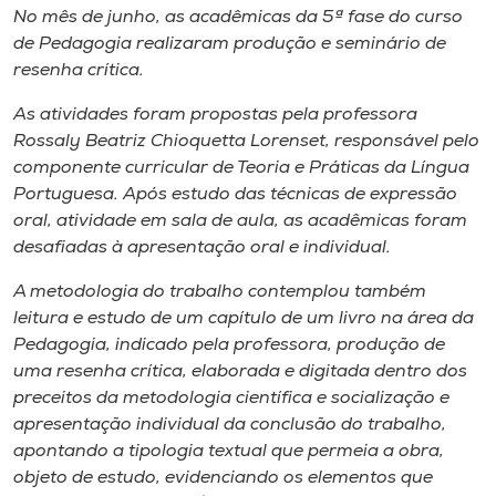
Museu
No mês de junho, as acadêmicas da 5ª fase do curso
de Pedagogia realizaram produção e seminário de
resenha crítica.
Unoesc
Store
As atividades foram propostas pela professora
Rossaly Beatriz Chioquetta Lorenset, responsável pelo
componente curricular de Teoria e Práticas da Língua
Portuguesa. Após estudo das técnicas de expressão
Selecione
oral, atividade em sala de aula, as acadêmicas foram
o idioma
desafiadas à apresentação oral e individual.
A metodologia do trabalho contemplou também
leitura e estudo de um capítulo de um livro na área da
A+
Pedagogia, indicado pela professora, produção de
A-
uma resenha crítica, elaborada e digitada dentro dos
preceitos da metodologia científica e socialização e
apresentação individual da conclusão do trabalho,
apontando a tipologia textual que permeia a obra,
objeto de estudo, evidenciando os elementos que