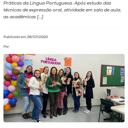
Práticas da Língua Portuguesa. Após estudo das
técnicas de expressão oral, atividade em sala de aula,
I.nova
as acadêmicas […]
Diplomados
Publicado em 08/07/2022
Cultura
Por
CPA
Biblioteca
Editora
Rádio