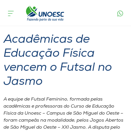
Página
O que
Acadêmicas de Educação Física vencem o
inicial
acontece
Futsal no Jasmo
Cursos
Graduação
São Miguel do Oeste
Onde estamos
Acadêmicas de
Pesquisa
Educação Física
vencem o Futsal no
Atendimento ao Estudante
Jasmo
Portal de Ensino
A equipe de Futsal Feminino, formada pelas
A
acadêmicas e professoras do Curso de Educação
Unoesc
Física da Unoesc – Campus de São Miguel do Oeste –
foram campeãs na modalidade, pelos Jogos Abertos
Internacionalização
de São Miguel do Oeste – XXI Jasmo. A disputa pelo