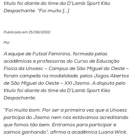
título foi diante do time da D’Lamb Sport Kiko
Despachante. “Foi muito […]
I.nova
Diplomados
Publicado em 15/06/2010
Por
Cultura
A equipe de Futsal Feminino, formada pelas
acadêmicas e professoras do Curso de Educação
CPA
Física da Unoesc – Campus de São Miguel do Oeste –
foram campeãs na modalidade, pelos Jogos Abertos
de São Miguel do Oeste – XXI Jasmo. A disputa pelo
Biblioteca
título foi diante do time da D’Lamb Sport Kiko
Despachante.
Editora
“Foi muito bom. Por ser a primeira vez que a Unoesc
participa do Jasmo nem nós estávamos acreditando
Rádio
que fomos tão bem. Entramos para participar e
saímos ganhando”, afirma a acadêmica Luana Wink,