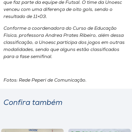
Museu
que faz parte da equipe de Futsal. O time da Unoesc
venceu com uma diferença de oito gols, sendo o
resultado de 11×03.
Unoesc
Store
Conforme a coordenadora do Curso de Educação
Física, professora Andrea Prates Ribeiro, além dessa
classificação, a Unoesc participa dos jogos em outras
modalidades, sendo que alguns estão classificados
Selecione
para a fase semifinal.
o idioma
Fotos: Rede Peperi de Comunicação.
A+
A-
Confira também