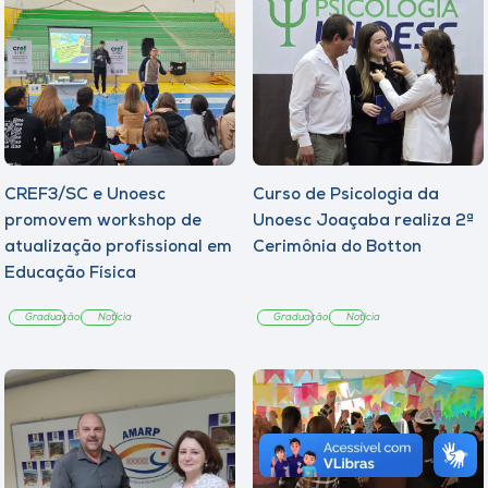
CREF3/SC e Unoesc
Curso de Psicologia da
promovem workshop de
Unoesc Joaçaba realiza 2ª
atualização profissional em
Cerimônia do Botton
Educação Física
Graduação
Notícia
Graduação
Notícia