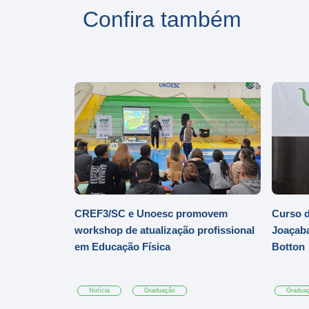
Confira também
CREF3/SC e Unoesc promovem
Curso d
workshop de atualização profissional
Joaçaba
em Educação Física
Botton
Notícia
Graduação
Gradua