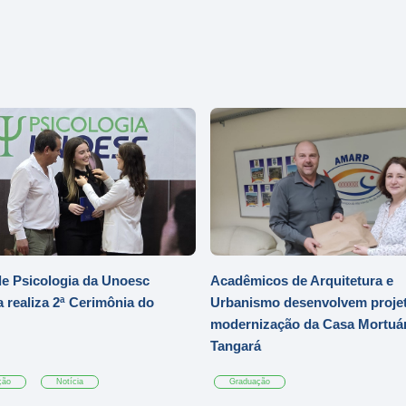
e Psicologia da Unoesc
Acadêmicos de Arquitetura e
 realiza 2ª Cerimônia do
Urbanismo desenvolvem projet
modernização da Casa Mortuár
Tangará
ção
Notícia
Graduação