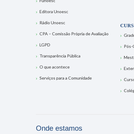
Funoesc
Editora Unoesc
Rádio Unoesc
CURS
CPA – Comissão Própria de Avaliação
Grad
LGPD
Pós-
Transparência Pública
Mest
O que acontece
Exte
Serviços para a Comunidade
Curs
Colé
Onde estamos