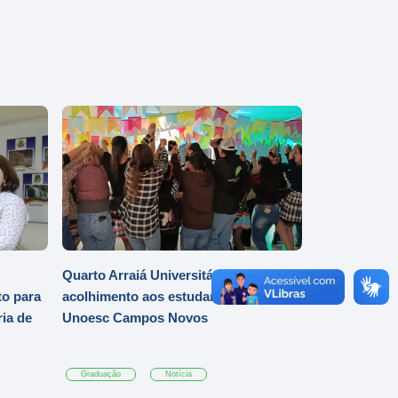
Quarto Arraiá Universitário marca
o para
acolhimento aos estudantes da
ia de
Unoesc Campos Novos
Graduação
Notícia