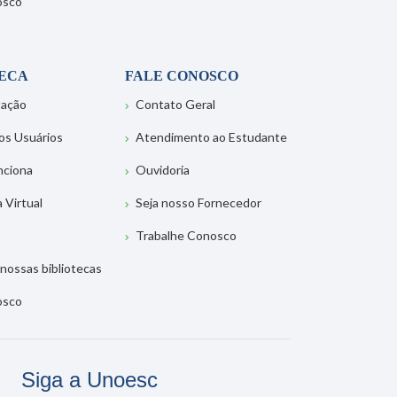
osco
TECA
FALE CONOSCO
tação
Contato Geral
os Usuários
Atendimento ao Estudante
nciona
Ouvidoria
a Virtual
Seja nosso Fornecedor
Trabalhe Conosco
nossas bibliotecas
osco
Siga a Unoesc