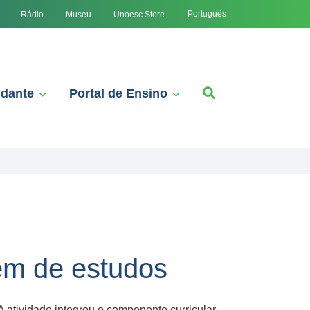
Português
Rádio
Museu
Unoesc Store
udante
Portal de Ensino
em de estudos
 atividade integrou o componente curricular