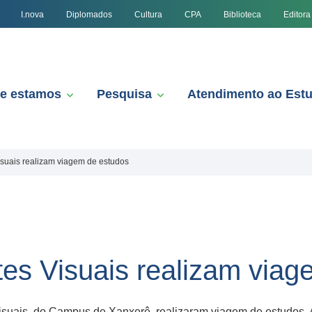
I.nova
Diplomados
Cultura
CPA
Biblioteca
Editora
e estamos
Pesquisa
Atendimento ao Est
suais realizam viagem de estudos
es Visuais realizam viag
isuais, do Campus de Xanxerê, realizaram viagem de estudos. A