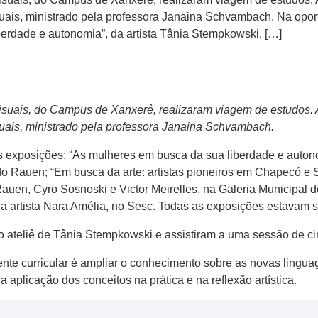
is, ministrado pela professora Janaina Schvambach. Na oport
erdade e autonomia”, da artista Tânia Stempkowski, […]
isuais, do Campus de Xanxerê, realizaram viagem de estudos. A
ais, ministrado pela professora Janaina Schvambach.
s exposições: “As mulheres em busca da sua liberdade e autono
 Rauen; “Em busca da arte: artistas pioneiros em Chapecó e San
uen, Cyro Sosnoski e Victor Meirelles, na Galeria Municipal do
da artista Nara Amélia, no Sesc. Todas as exposições estavam
o ateliê de Tânia Stempkowski e assistiram a uma sessão de 
nte curricular é ampliar o conhecimento sobre as novas ling
 a aplicação dos conceitos na prática e na reflexão artística.