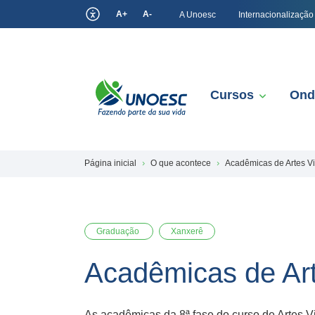
A+
A-
A Unoesc
Internacionalização
Cursos
Ond
Página inicial
O que acontece
Acadêmicas de Artes Vi
Graduação
Xanxerê
Acadêmicas de Art
As acadêmicas da 8ª fase do curso de Artes V