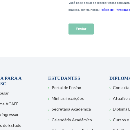
A PARA A
ESTUDANTES
DIPLOM
SC
Portal de Ensino
Consulta
bular
Minhas inscrições
Atualize
ema ACAFE
Secretaria Acadêmica
Diploma D
 ingressar
Calendário Acadêmico
Cursos e
s de Estudo