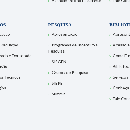
Atendimento ao Estudante
Fale Con
OS
PESQUISA
BIBLIO
uação
Apresentação
Apresen
Graduação
Programas de Incentivo à
Acesso a
Pesquisa
rado e Doutorado
Como Fu
SISGEN
nsão
Bibliotec
Grupos de Pesquisa
os Técnicos
Serviços
SIEPE
gios
Conheça 
Summit
Fale Con