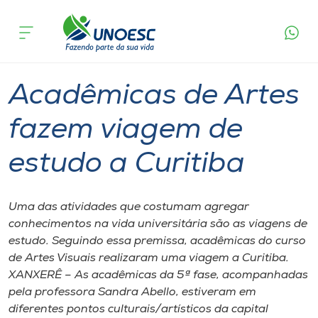
Página
O que
Acadêmicas de Artes fazem viagem de
inicial
acontece
estudo a Curitiba
Cursos
Graduação
Xanxerê
Onde estamos
Acadêmicas de Artes
Pesquisa
fazem viagem de
estudo a Curitiba
Atendimento ao Estudante
Portal de Ensino
Uma das atividades que costumam agregar
conhecimentos na vida universitária são as viagens de
estudo. Seguindo essa premissa, acadêmicas do curso
A
de Artes Visuais realizaram uma viagem a Curitiba.
Unoesc
XANXERÊ – As acadêmicas da 5ª fase, acompanhadas
pela professora Sandra Abello, estiveram em
Internacionalização
diferentes pontos culturais/artísticos da capital