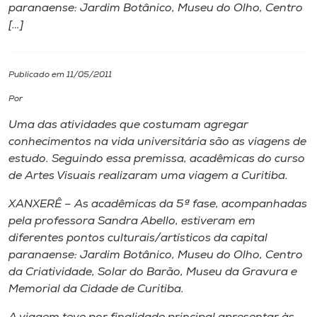
paranaense: Jardim Botânico, Museu do Olho, Centro
[…]
I.nova
Diplomados
Publicado em 11/05/2011
Por
Cultura
Uma das atividades que costumam agregar
conhecimentos na vida universitária são as viagens de
CPA
estudo. Seguindo essa premissa, acadêmicas do curso
de Artes Visuais realizaram uma viagem a Curitiba.
Biblioteca
XANXERÊ – As acadêmicas da 5ª fase, acompanhadas
pela professora Sandra Abello, estiveram em
diferentes pontos culturais/artísticos da capital
Editora
paranaense: Jardim Botânico, Museu do Olho, Centro
da Criatividade, Solar do Barão, Museu da Gravura e
Rádio
Memorial da Cidade de Curitiba.