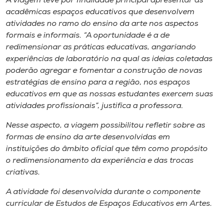
A viagem teve por finalidade principal apresentar às
Museu
acadêmicas espaços educativos que desenvolvem
atividades no ramo do ensino da arte nos aspectos
Unoesc
formais e informais. “A oportunidade é a de
Store
redimensionar as práticas educativas, angariando
experiências de laboratório na qual as ideias coletadas
poderão agregar e fomentar a construção de novas
estratégias de ensino para a região, nos espaços
Selecione
educativos em que as nossas estudantes exercem suas
o idioma
atividades profissionais”, justifica a professora.
Nesse aspecto, a viagem possibilitou refletir sobre as
formas de ensino da arte desenvolvidas em
A+
instituições do âmbito oficial que têm como propósito
A-
o redimensionamento da experiência e das trocas
criativas.
A atividade foi desenvolvida durante o componente
curricular de Estudos de Espaços Educativos em Artes.