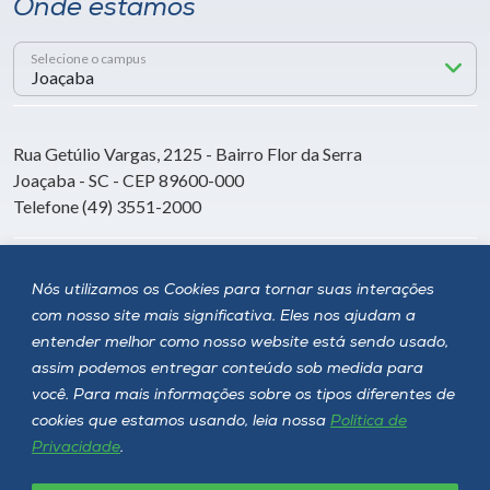
Onde estamos
Selecione o campus
Rua Getúlio Vargas, 2125 - Bairro Flor da Serra
Joaçaba - SC - CEP 89600-000
Telefone (49) 3551-2000
Siga a Unoesc
Nós utilizamos os Cookies para tornar suas interações
com nosso site mais significativa. Eles nos ajudam a
entender melhor como nosso website está sendo usado,
assim podemos entregar conteúdo sob medida para
você. Para mais informações sobre os tipos diferentes de
cookies que estamos usando, leia nossa
Política de
Privacidade
.