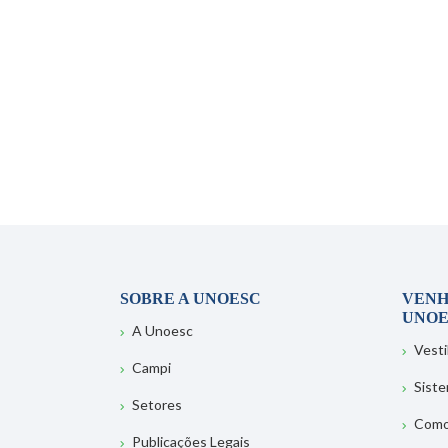
SOBRE A UNOESC
VENH
UNOE
A Unoesc
Vesti
Campi
Sist
Setores
Como
Publicações Legais