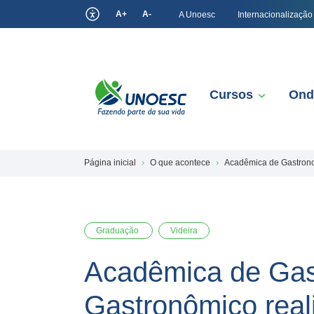
A+
A-
A Unoesc
Internacionalização
Cursos
Ond
Página inicial
O que acontece
Acadêmica de Gastrono
Graduação
Videira
Acadêmica de Gast
Gastronômico real