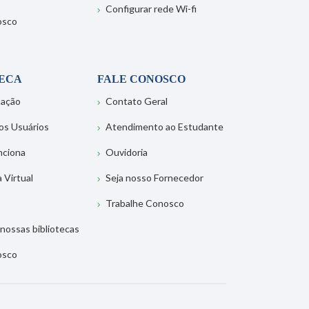
Configurar rede Wi-fi
osco
TECA
FALE CONOSCO
tação
Contato Geral
os Usuários
Atendimento ao Estudante
nciona
Ouvidoria
a Virtual
Seja nosso Fornecedor
Trabalhe Conosco
nossas bibliotecas
osco