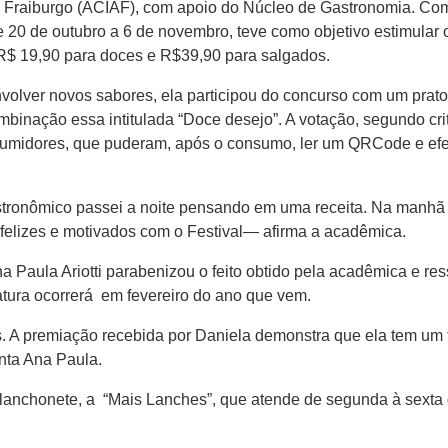
Fraiburgo (ACIAF), com apoio do Núcleo de Gastronomia. Com o 
e 20 de outubro a 6 de novembro, teve como objetivo estimular 
 R$ 19,90 para doces e R$39,90 para salgados.
volver novos sabores, ela participou do concurso com um prat
binação essa intitulada “Doce desejo”. A votação, segundo crit
nsumidores, que puderam, após o consumo, ler um QRCode e efe
stronômico passei a noite pensando em uma receita. Na manhã 
felizes e motivados com o Festival— afirma a acadêmica.
a Paula Ariotti parabenizou o feito obtido pela acadêmica e re
tura ocorrerá em fevereiro do ano que vem.
 A premiação recebida por Daniela demonstra que ela tem um f
nta Ana Paula.
a lanchonete, a “Mais Lanches”, que atende de segunda à sext