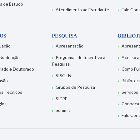
s de Estudo
Atendimento ao Estudante
Fale Con
OS
PESQUISA
BIBLIO
uação
Apresentação
Apresen
Graduação
Programas de Incentivo à
Acesso a
Pesquisa
rado e Doutorado
Como Fu
SISGEN
nsão
Bibliotec
Grupos de Pesquisa
os Técnicos
Serviços
SIEPE
gios
Conheça 
Summit
Fale Con