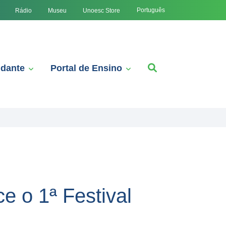
Português
Rádio
Museu
Unoesc Store
udante
Portal de Ensino
 o 1ª Festival