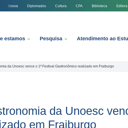
I.nova
Diplomados
Cultura
CPA
Biblioteca
Editora
e estamos
Pesquisa
Atendimento ao Est
mia da Unoesc vence o 1ª Festival Gastronômico realizado em Fraiburgo
ronomia da Unoesc vence
izado em Fraiburgo