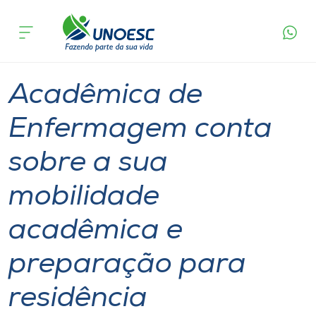
Página
O que
Acadêmica de Enfermagem conta sobre a sua
inicial
acontece
mobilidade acadêmica e preparação para
Cursos
residência
Graduação
São Miguel do Oeste
Onde estamos
Acadêmica de
Pesquisa
Enfermagem conta
sobre a sua
Atendimento ao Estudante
mobilidade
Portal de Ensino
acadêmica e
A
preparação para
Unoesc
residência
Internacionalização