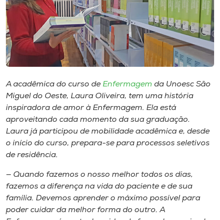
Museu
Unoesc
Store
A acadêmica do curso de
Enfermagem
da Unoesc São
Selecione
Miguel do Oeste, Laura Oliveira, tem uma história
o idioma
inspiradora de amor à Enfermagem. Ela está
aproveitando cada momento da sua graduação.
Laura já participou de mobilidade acadêmica e, desde
o início do curso, prepara-se para processos seletivos
A+
de residência.
A-
— Quando fazemos o nosso melhor todos os dias,
fazemos a diferença na vida do paciente e de sua
família. Devemos aprender o máximo possível para
poder cuidar da melhor forma do outro. A