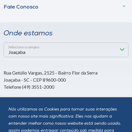
Fale Conosco
Onde estamos
Selecione o campus
Rua Getúlio Vargas, 2125 - Bairro Flor da Serra
Joaçaba - SC - CEP 89600-000
Telefone (49) 3551-2000
Siga a Unoesc
Nós utilizamos os Cookies para tornar suas interações
com nosso site mais significativa. Eles nos ajudam a
entender melhor como nosso website está sendo usado,
assim podemos entregar conteúdo sob medida para