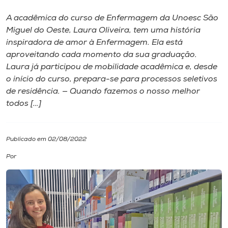
A acadêmica do curso de Enfermagem da Unoesc São
I.nova
Miguel do Oeste, Laura Oliveira, tem uma história
inspiradora de amor à Enfermagem. Ela está
Diplomados
aproveitando cada momento da sua graduação.
Laura já participou de mobilidade acadêmica e, desde
o início do curso, prepara-se para processos seletivos
Cultura
de residência. — Quando fazemos o nosso melhor
todos […]
CPA
Publicado em 02/08/2022
Biblioteca
Por
Editora
Rádio