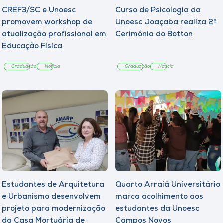
CREF3/SC e Unoesc
Curso de Psicologia da
promovem workshop de
Unoesc Joaçaba realiza 2ª
atualização profissional em
Cerimônia do Botton
Educação Física
Graduação
Notícia
Graduação
Notícia
Estudantes de Arquitetura
Quarto Arraiá Universitário
e Urbanismo desenvolvem
marca acolhimento aos
projeto para modernização
estudantes da Unoesc
da Casa Mortuária de
Campos Novos