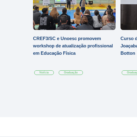
CREF3/SC e Unoesc promovem
Curso d
workshop de atualização profissional
Joaçaba
em Educação Física
Botton
Notícia
Graduação
Gradua