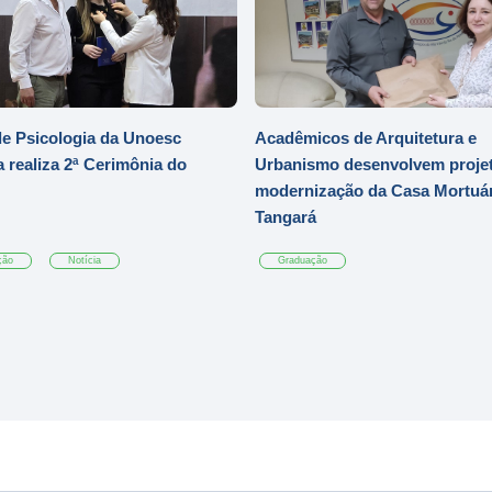
e Psicologia da Unoesc
Acadêmicos de Arquitetura e
 realiza 2ª Cerimônia do
Urbanismo desenvolvem projet
modernização da Casa Mortuár
Tangará
ção
Notícia
Graduação