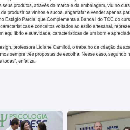
os seus produtos, através da marca e da embalagem, viu no curs
m de produzir os vinhos e sucos, engarrafar e vender apenas pa
no Estágio Parcial que Complementa a Banca I do TCC do curso 
aracterísticas e conceitos voltados ao estilo artesanal, repre
am equilíbrio e suavidade, características de um bom e aprecia
ign, professora Lidiane Camiloti, o trabalho de criação da aca
rmos sempre três propostas de escolha. Nesse caso, segundo nos 
 todas”, enfatiza.