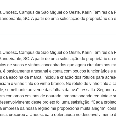
da Unoesc, Campus de São Miguel do Oeste, Karin Tamires da 
andeirante, SC. A partir de uma solicitação do proprietário da
da Unoesc, Campus de São Miguel do Oeste, Karin Tamires da 
andeirante, SC. A partir de uma solicitação do proprietário da
dutos de sucos e vinhos concentrados que agora circulam nos m
a, é basicamente artesanal e conta com poucos funcionários e
da escolha da marca, iniciou a criação dos rótulos para acresce
ciam o vinho tinto do vinho branco. No rótulo do vinho tinto a c
de, semelhante ao verde das folhas da uva”, ressalta. Segundo 
m contornos em tons de dourado, proporcionando requinte e sof
desenvolvimento deste projeto foi uma satisfação. “Cada proj
 empresa da nossa região me proporciona muita alegria”, cons
resa, procurou a Unoesc para obter ajuda no desenvolvimento 