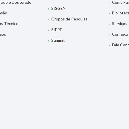
rado e Doutorado
Como Fu
SISGEN
nsão
Bibliotec
Grupos de Pesquisa
os Técnicos
Serviços
SIEPE
gios
Conheça 
Summit
Fale Con