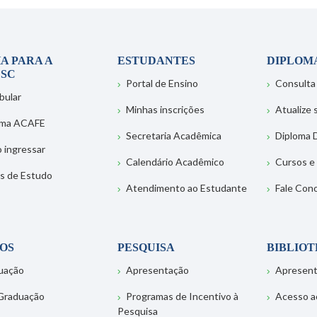
A PARA A
ESTUDANTES
DIPLOM
SC
Portal de Ensino
Consulta
bular
Minhas inscrições
Atualize
ema ACAFE
Secretaria Acadêmica
Diploma D
 ingressar
Calendário Acadêmico
Cursos e
s de Estudo
Atendimento ao Estudante
Fale Con
OS
PESQUISA
BIBLIO
uação
Apresentação
Apresen
Graduação
Programas de Incentivo à
Acesso a
Pesquisa