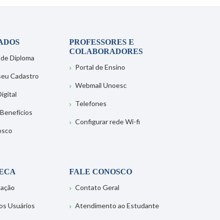
ADOS
PROFESSORES E
COLABORADORES
 de Diploma
Portal de Ensino
 seu Cadastro
Webmail Unoesc
igital
Telefones
 Benefícios
Configurar rede Wi-fi
osco
TECA
FALE CONOSCO
tação
Contato Geral
os Usuários
Atendimento ao Estudante