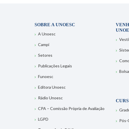
SOBRE A UNOESC
VENH
UNOE
A Unoesc
Vesti
Campi
Sist
Setores
Como
Publicações Legais
Bolsa
Funoesc
Editora Unoesc
Rádio Unoesc
CURS
CPA – Comissão Própria de Avaliação
Grad
LGPD
Pós-