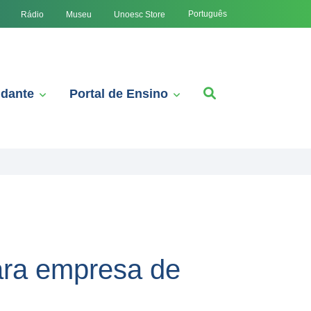
Português
Rádio
Museu
Unoesc Store
udante
Portal de Ensino
ara empresa de