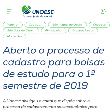
Página
O que
Aberto o processo de cadastro para bolsas de
inicial
acontece
estudo para o 1º semestre de 2019
Cursos
Graduação
Bolsas de Estudo
Joaçaba
Xanxerê
Onde estamos
Videira
Capinzal
São Miguel do Oeste
Chapecó
São José do Cedro
Pinhalzinho
Campos Novos
Maravilha
Pesquisa
Aberto o processo de
Atendimento ao Estudante
cadastro para bolsas
Portal de Ensino
de estudo para o 1º
semestre de 2019
A
Unoesc
A Unoesc divulgou o edital que dispõe sobre o
Internacionalização
processo de cadastramento socioeconômico para