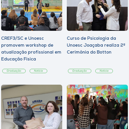
CREF3/SC e Unoesc
Curso de Psicologia da
promovem workshop de
Unoesc Joaçaba realiza 2ª
atualização profissional em
Cerimônia do Botton
Educação Física
Graduação
Notícia
Graduação
Notícia