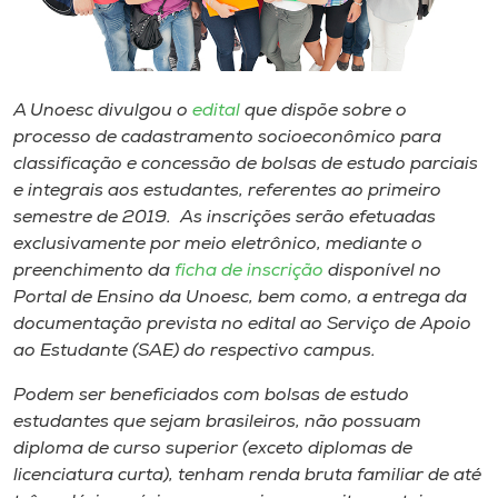
Museu
Unoesc
Store
A Unoesc divulgou o
edital
que dispõe sobre o
processo de cadastramento socioeconômico para
classificação e concessão de bolsas de estudo parciais
e integrais aos estudantes, referentes ao primeiro
Selecione
semestre de 2019. As inscrições serão efetuadas
o idioma
exclusivamente por meio eletrônico, mediante o
preenchimento da
ficha de inscrição
disponível no
Portal de Ensino da Unoesc, bem como, a entrega da
documentação prevista no edital ao Serviço de Apoio
A+
ao Estudante (SAE) do respectivo campus.
A-
Podem ser beneficiados com bolsas de estudo
estudantes que sejam brasileiros, não possuam
diploma de curso superior (exceto diplomas de
licenciatura curta), tenham renda bruta familiar de até