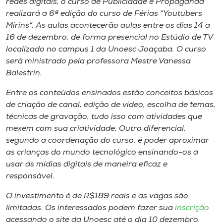
redes digitais, o curso de Publicidade e Propaganda
Museu
realizará a 6ª edição do curso de Férias “Youtubers
Mirins”. As aulas acontecerão aulas entre os dias 14 a
Unoesc
16 de dezembro, de forma presencial no Estúdio de TV
Store
localizado no campus 1 da Unoesc Joaçaba. O curso
será ministrado pela professora Mestre Vanessa
Balestrin.
Entre os conteúdos ensinados estão conceitos básicos
Selecione
o idioma
de criação de canal, edição de vídeo, escolha de temas,
técnicas de gravação, tudo isso com atividades que
mexem com sua criatividade. Outro diferencial,
segundo a coordenação do curso, é poder aproximar
A+
as crianças do mundo tecnológico ensinando-os a
A-
usar as mídias digitais de maneira eficaz e
responsável.
O investimento é de R$189 reais e as vagas são
limitadas. Os interessados podem fazer sua
inscrição
acessando o site da Unoesc até o dia 10 dezembro.