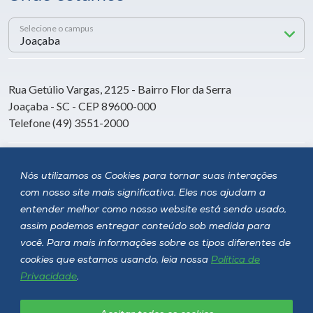
Selecione o campus
Rua Getúlio Vargas, 2125 - Bairro Flor da Serra
Joaçaba - SC - CEP 89600-000
Telefone (49) 3551-2000
Siga a Unoesc
Nós utilizamos os Cookies para tornar suas interações
com nosso site mais significativa. Eles nos ajudam a
entender melhor como nosso website está sendo usado,
assim podemos entregar conteúdo sob medida para
você. Para mais informações sobre os tipos diferentes de
cookies que estamos usando, leia nossa
Política de
Privacidade
.