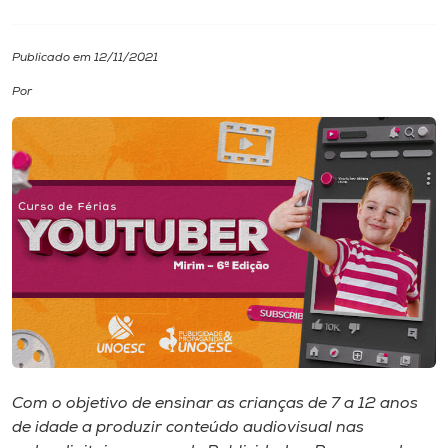
I.nova
Publicado em 12/11/2021
Por
Diplomados
Cultura
CPA
Biblioteca
Editora
Rádio
Com o objetivo de ensinar as crianças de 7 a 12 anos
de idade a produzir conteúdo audiovisual nas