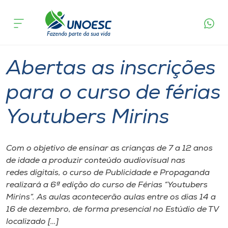
Página
O que
Abertas as inscrições para o curso de férias
inicial
acontece
Youtubers Mirins
Cursos
Graduação
Extensão
Joaçaba
Onde estamos
Abertas as inscrições
Pesquisa
para o curso de férias
Youtubers Mirins
Atendimento ao Estudante
Portal de Ensino
Com o objetivo de ensinar as crianças de 7 a 12 anos
de idade a produzir conteúdo audiovisual nas
redes digitais, o curso de Publicidade e Propaganda
A
realizará a 6ª edição do curso de Férias “Youtubers
Unoesc
Mirins”. As aulas acontecerão aulas entre os dias 14 a
16 de dezembro, de forma presencial no Estúdio de TV
Internacionalização
localizado […]