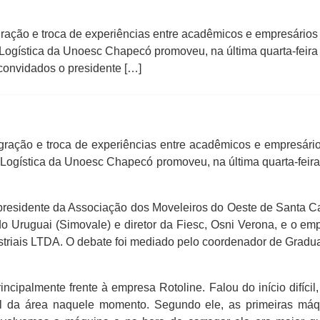
ão e troca de experiências entre acadêmicos e empresários s
ogística da Unoesc Chapecó promoveu, na última quarta-feira (
 convidados o presidente […]
ção e troca de experiências entre acadêmicos e empresários
Logística da Unoesc Chapecó promoveu, na última quarta-feira (
presidente da Associação dos Moveleiros do Oeste de Santa Ca
 do Uruguai (Simovale) e diretor da Fiesc, Osni Verona, e o e
striais LTDA. O debate foi mediado pelo coordenador de Grad
incipalmente frente à empresa Rotoline. Falou do início difíci
nal da área naquele momento. Segundo ele, as primeiras máq