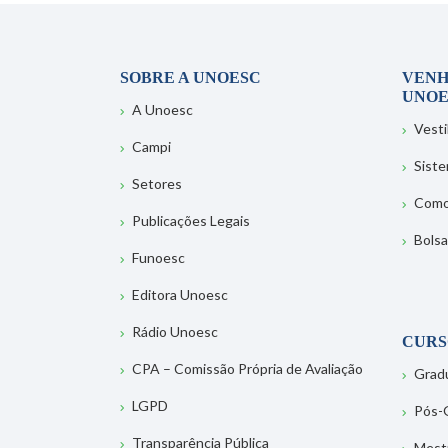
SOBRE A UNOESC
VENH
UNOE
A Unoesc
Vesti
Campi
Sist
Setores
Como
Publicações Legais
Bolsa
Funoesc
Editora Unoesc
Rádio Unoesc
CURS
CPA – Comissão Própria de Avaliação
Grad
LGPD
Pós-
Transparência Pública
Mest