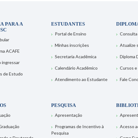
A PARA A
ESTUDANTES
DIPLOM
SC
Portal de Ensino
Consulta
bular
Minhas inscrições
Atualize
ema ACAFE
Secretaria Acadêmica
Diploma D
 ingressar
Calendário Acadêmico
Cursos e
s de Estudo
Atendimento ao Estudante
Fale Con
OS
PESQUISA
BIBLIO
uação
Apresentação
Apresen
Graduação
Programas de Incentivo à
Acesso a
Pesquisa
rado e Doutorado
Como Fu