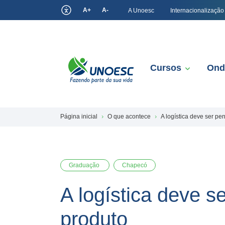
A+
A-
A Unoesc
Internacionalização
Cursos
Ond
Página inicial
O que acontece
A logística deve ser pe
Graduação
Chapecó
A logística deve s
produto