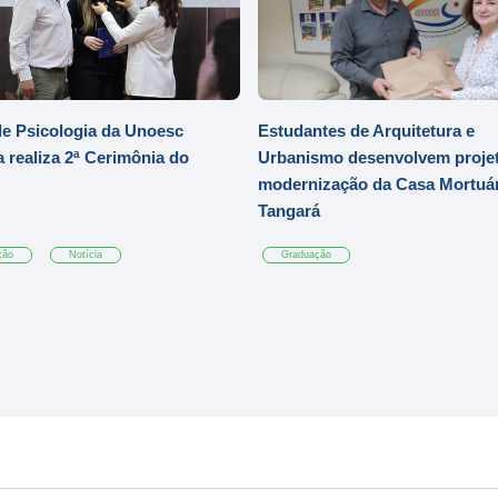
e Psicologia da Unoesc
Estudantes de Arquitetura e
 realiza 2ª Cerimônia do
Urbanismo desenvolvem projet
modernização da Casa Mortuár
Tangará
ção
Notícia
Graduação