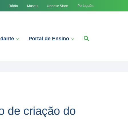
Português
Rádio
Museu
Unoesc Store
udante
Portal de Ensino
o de criação do