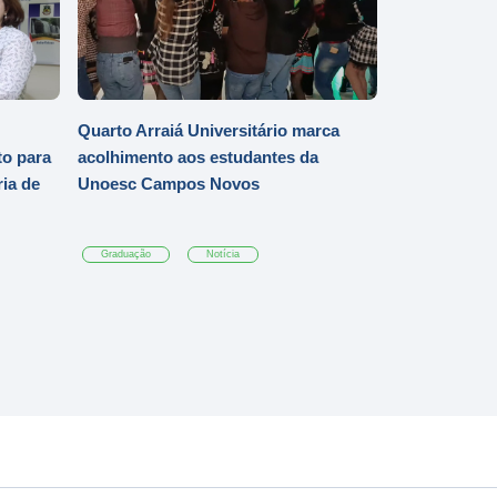
Quarto Arraiá Universitário marca
o para
acolhimento aos estudantes da
ia de
Unoesc Campos Novos
Graduação
Notícia