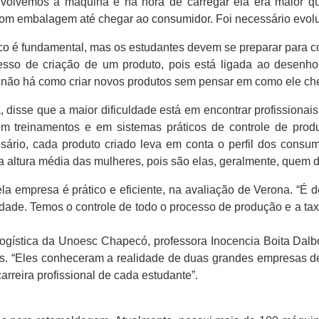
volvemos a máquina e na hora de carregar ela era maior q
m embalagem até chegar ao consumidor. Foi necessário evoluir
o é fundamental, mas os estudantes devem se preparar para con
sso de criação de um produto, pois está ligada ao desenho
, não há como criar novos produtos sem pensar em como ele cheg
 disse que a maior dificuldade está em encontrar profissionais 
em treinamentos e em sistemas práticos de controle de prod
sário, cada produto criado leva em conta o perfil dos cons
a altura média das mulheres, pois são elas, geralmente, quem 
pela empresa é prático e eficiente, na avaliação de Verona. “É 
lidade. Temos o controle de todo o processo de produção e a tax
ogística da Unoesc Chapecó, professora Inocencia Boita Dalb
. “Eles conheceram a realidade de duas grandes empresas de 
rreira profissional de cada estudante”.