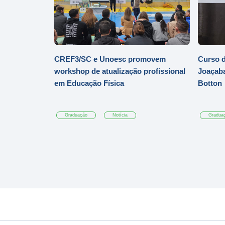
CREF3/SC e Unoesc promovem
Curso d
workshop de atualização profissional
Joaçaba
em Educação Física
Botton
Graduação
Notícia
Gradua