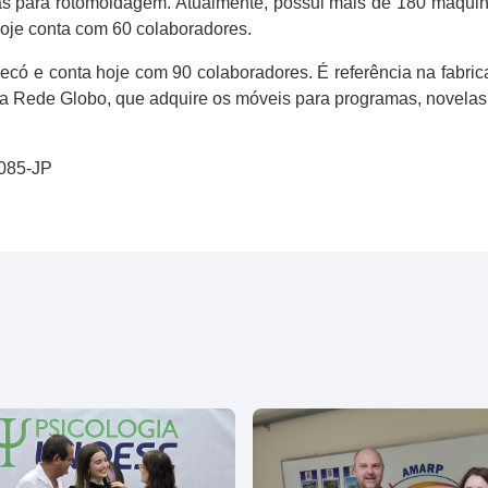
as para rotomoldagem. Atualmente, possui mais de 180 máquin
oje conta com 60 colaboradores.
có e conta hoje com 90 colaboradores. É referência na fabri
á a Rede Globo, que adquire os móveis para programas, novelas 
0085-JP
l