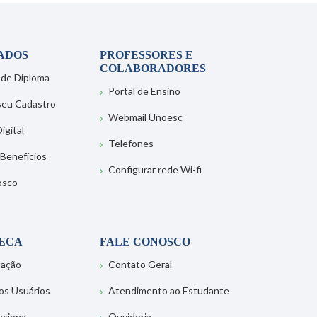
ADOS
PROFESSORES E
COLABORADORES
 de Diploma
Portal de Ensino
 seu Cadastro
Webmail Unoesc
igital
Telefones
 Benefícios
Configurar rede Wi-fi
osco
TECA
FALE CONOSCO
tação
Contato Geral
os Usuários
Atendimento ao Estudante
nciona
Ouvidoria