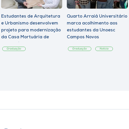
Estudantes de Arquitetura
Quarto Arraiá Universitário
e Urbanismo desenvolvem
marca acolhimento aos
projeto para modernização
estudantes da Unoesc
da Casa Mortuária de
Campos Novos
Tangará
Graduação
Graduação
Notícia