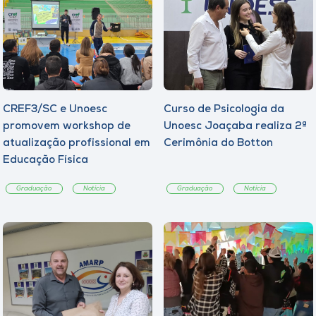
CREF3/SC e Unoesc
Curso de Psicologia da
promovem workshop de
Unoesc Joaçaba realiza 2ª
atualização profissional em
Cerimônia do Botton
Educação Física
Graduação
Notícia
Graduação
Notícia