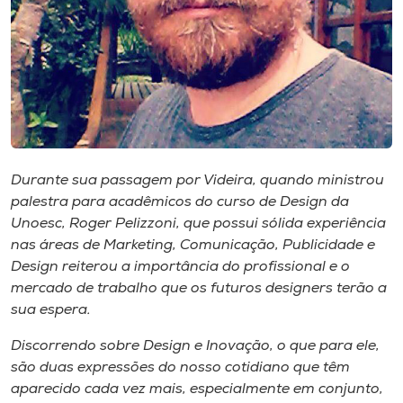
Museu
Unoesc
Store
Selecione
Durante sua passagem por Videira​, quando ministrou
o idioma
palestra para acadêmicos do curso de Design da
Unoesc, Roger Pelizzoni, que possui sólida experiência
nas áreas de Marketing, Comunicação, Publicidade e
A+
Design reiterou a importância do profissional e o
A-
mercado de ​t​rabalho​ que os futuros designers terão a
sua espera​.
​Discorrendo sobre Design e Inovação, o que para ele,
são duas expressões do nosso cotidiano que têm
aparecido cada vez mais, especialmente em conjunto​,