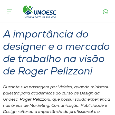
Página
O que
A importância do designer e o mercado de
inicial
acontece
trabalho na visão de Roger Pelizzoni
Cursos
Graduação
Geral
Videira
Onde estamos
A importância do
Pesquisa
designer e o mercado
de trabalho na visão
Atendimento ao Estudante
de Roger Pelizzoni
Portal de Ensino
Durante sua passagem por Videira​, quando ministrou
A
palestra para acadêmicos do curso de Design da
Unoesc
Unoesc, Roger Pelizzoni, que possui sólida experiência
nas áreas de Marketing, Comunicação, Publicidade e
Internacionalização
Design reiterou a importância do profissional e o