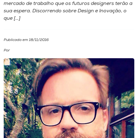
mercado de ​t​rabalho​ que os futuros designers terão a
sua espera​. ​Discorrendo sobre Design e Inovação, o
I.nova
que […]
Diplomados
Publicado em 18/11/2016
Cultura
Por
CPA
Biblioteca
Editora
Rádio