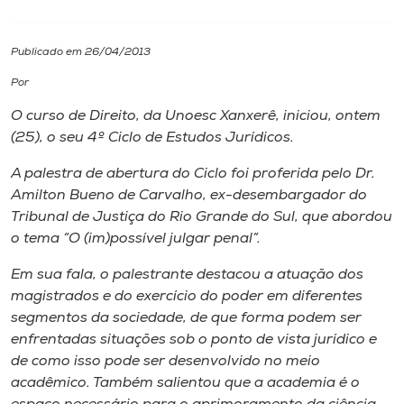
I.nova
Publicado em 26/04/2013
Por
Diplomados
O curso de Direito, da Unoesc Xanxerê, iniciou, ontem
(25), o seu 4º Ciclo de Estudos Jurídicos.
Cultura
A palestra de abertura do Ciclo foi proferida pelo Dr.
Amilton Bueno de Carvalho, ex-desembargador do
CPA
Tribunal de Justiça do Rio Grande do Sul, que abordou
o tema “O (im)possível julgar penal”.
Biblioteca
Em sua fala, o palestrante destacou a atuação dos
magistrados e do exercício do poder em diferentes
Editora
segmentos da sociedade, de que forma podem ser
enfrentadas situações sob o ponto de vista jurídico e
Rádio
de como isso pode ser desenvolvido no meio
acadêmico. Também salientou que a academia é o