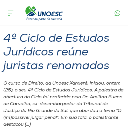
Página
O que
4º Ciclo de Estudos Jurídicos reúne
inicial
acontece
juristas renomados
Cursos
Graduação
Xanxerê
Onde estamos
4º Ciclo de Estudos
Pesquisa
Jurídicos reúne
juristas renomados
Atendimento ao Estudante
Portal de Ensino
O curso de Direito, da Unoesc Xanxerê, iniciou, ontem
(25), o seu 4º Ciclo de Estudos Jurídicos. A palestra de
abertura do Ciclo foi proferida pelo Dr. Amilton Bueno
A
de Carvalho, ex-desembargador do Tribunal de
Unoesc
Justiça do Rio Grande do Sul, que abordou o tema “O
(im)possível julgar penal”. Em sua fala, o palestrante
Internacionalização
destacou […]