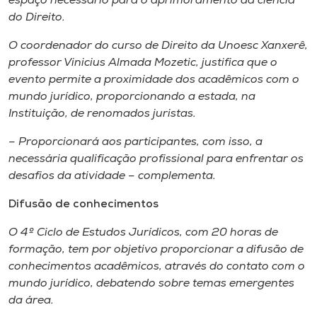
espaço necessário para o aprimoramento da ciência
Museu
do Direito.
O coordenador do curso de Direito da Unoesc Xanxerê,
Unoesc
professor Vinicius Almada Mozetic, justifica que o
Store
evento permite a proximidade dos acadêmicos com o
mundo jurídico, proporcionando a estada, na
Instituição, de renomados juristas.
Selecione
– Proporcionará aos participantes, com isso, a
o idioma
necessária qualificação profissional para enfrentar os
desafios da atividade – complementa.
Difusão de conhecimentos
A+
A-
O 4º Ciclo de Estudos Jurídicos, com 20 horas de
formação, tem por objetivo proporcionar a difusão de
conhecimentos acadêmicos, através do contato com o
mundo jurídico, debatendo sobre temas emergentes
da área.