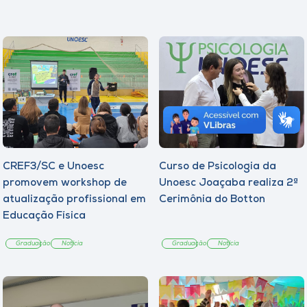
CREF3/SC e Unoesc
Curso de Psicologia da
promovem workshop de
Unoesc Joaçaba realiza 2ª
atualização profissional em
Cerimônia do Botton
Educação Física
Graduação
Notícia
Graduação
Notícia