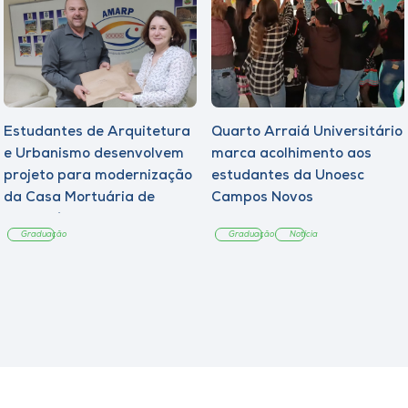
Estudantes de Arquitetura
Quarto Arraiá Universitário
e Urbanismo desenvolvem
marca acolhimento aos
projeto para modernização
estudantes da Unoesc
da Casa Mortuária de
Campos Novos
Tangará
Graduação
Graduação
Notícia