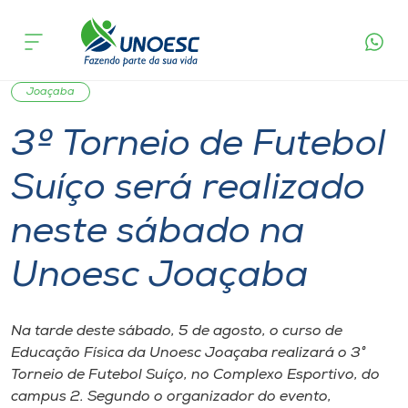
Página
O que
3º Torneio de Futebol Suíço será realizado
inicial
acontece
neste sábado na Unoesc Joaçaba
Cursos
Graduação
Notícia de evento
Esporte
Onde estamos
Joaçaba
3º Torneio de Futebol
Pesquisa
Suíço será realizado
Atendimento ao Estudante
neste sábado na
Portal de Ensino
Unoesc Joaçaba
A
Na tarde deste sábado, 5 de agosto, o curso de
Unoesc
Educação Física da Unoesc Joaçaba realizará o 3°
Torneio de Futebol Suíço, no Complexo Esportivo, do
Internacionalização
campus 2. Segundo o organizador do evento,