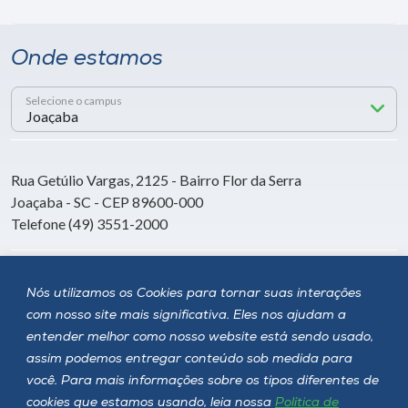
Onde estamos
Selecione o campus
Rua Getúlio Vargas, 2125 - Bairro Flor da Serra
Joaçaba - SC - CEP 89600-000
Telefone (49) 3551-2000
Siga a Unoesc
Nós utilizamos os Cookies para tornar suas interações
com nosso site mais significativa. Eles nos ajudam a
entender melhor como nosso website está sendo usado,
assim podemos entregar conteúdo sob medida para
você. Para mais informações sobre os tipos diferentes de
cookies que estamos usando, leia nossa
Política de