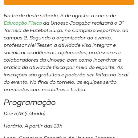
Museu
Na tarde deste sábado, 5 de agosto, o curso de
Unoesc
Educação Física
da Unoesc Joaçaba realizará o 3°
Store
Torneio de Futebol Suíço, no Complexo Esportivo, do
campus
2. Segundo o organizador do evento,
professor Nei Tesser, a atividade visa integrar e
socializar acadêmicos, diplomados, professores e
Selecione
colaboradores da Unoesc, bem como incentivar a
o idioma
prática da atividade física por meio do esporte. As
inscrições são gratuitas e poderão ser feitas no local
do evento. No final do torneio, as equipes serão
premiadas com medalhas e troféu.
A+
A-
Programação
Dia: 5/8 (sábado)
Horário: A partir das 13h