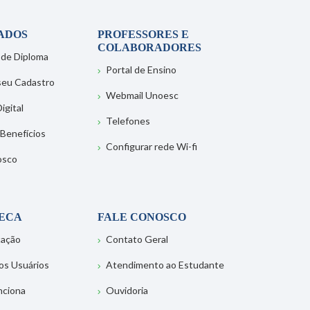
ADOS
PROFESSORES E
COLABORADORES
 de Diploma
Portal de Ensino
 seu Cadastro
Webmail Unoesc
igital
Telefones
 Benefícios
Configurar rede Wi-fi
osco
TECA
FALE CONOSCO
tação
Contato Geral
os Usuários
Atendimento ao Estudante
nciona
Ouvidoria