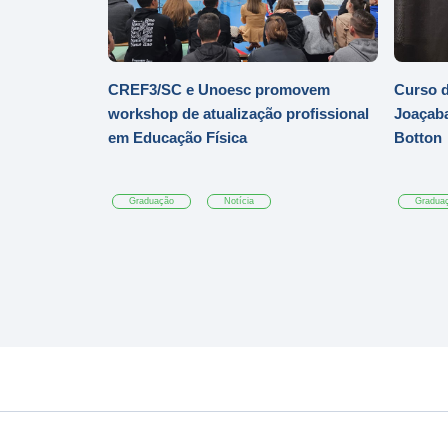
CREF3/SC e Unoesc promovem
Curso d
workshop de atualização profissional
Joaçaba
em Educação Física
Botton
Graduação
Notícia
Gradua