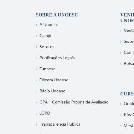
SOBRE A UNOESC
VENH
UNOE
A Unoesc
Vesti
Campi
Sist
Setores
Como
Publicações Legais
Bolsa
Funoesc
Editora Unoesc
Rádio Unoesc
CURS
CPA – Comissão Própria de Avaliação
Grad
LGPD
Pós-
Transparência Pública
Mest