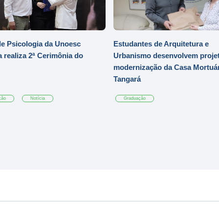
e Psicologia da Unoesc
Estudantes de Arquitetura e
 realiza 2ª Cerimônia do
Urbanismo desenvolvem projet
modernização da Casa Mortuár
Tangará
ção
Notícia
Graduação