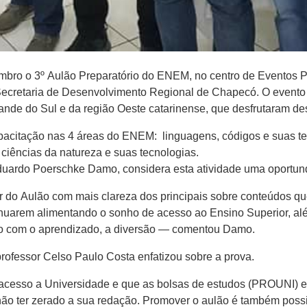
ro o 3º Aulão Preparatório do ENEM, no centro de Eventos Plí
Secretaria de Desenvolvimento Regional de Chapecó. O evento 
rande do Sul e da região Oeste catarinense, que desfrutaram 
apacitação nas 4 áreas do ENEM: linguagens, códigos e suas t
 ciências da natureza e suas tecnologias.
Eduardo Poerschke Damo, considera esta atividade uma oportu
ir do Aulão com mais clareza dos principais sobre conteúdos 
nuarem alimentando o sonho de acesso ao Ensino Superior, alé
to com o aprendizado, a diversão — comentou Damo.
ofessor Celso Paulo Costa enfatizou sobre a prova.
 acesso a Universidade e que as bolsas de estudos (PROUNI) 
o ter zerado a sua redação. Promover o aulão é também possi