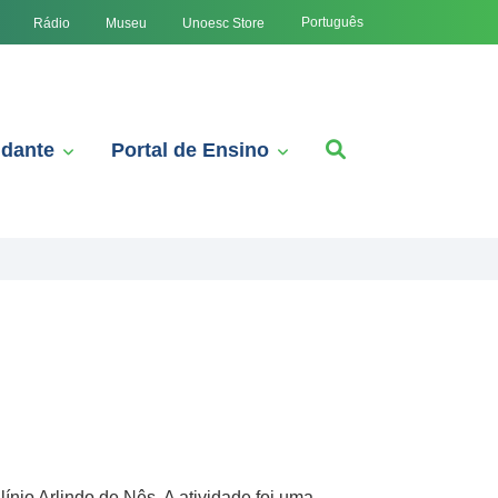
Português
Rádio
Museu
Unoesc Store
udante
Portal de Ensino
nio Arlindo de Nês. A atividade foi uma