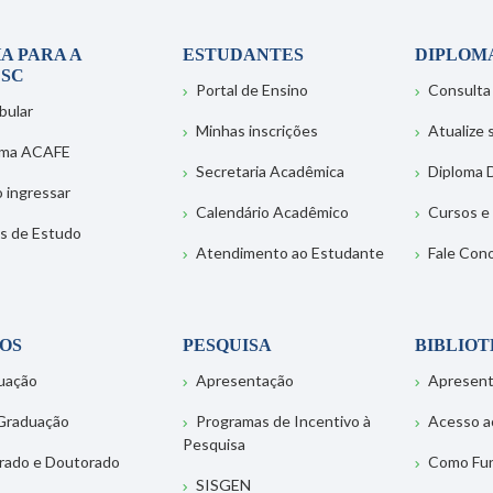
A PARA A
ESTUDANTES
DIPLOM
SC
Portal de Ensino
Consulta
bular
Minhas inscrições
Atualize
ema ACAFE
Secretaria Acadêmica
Diploma D
 ingressar
Calendário Acadêmico
Cursos e
s de Estudo
Atendimento ao Estudante
Fale Con
OS
PESQUISA
BIBLIO
uação
Apresentação
Apresen
Graduação
Programas de Incentivo à
Acesso a
Pesquisa
rado e Doutorado
Como Fu
SISGEN