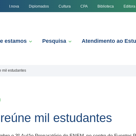
I.nova
Diplomados
Cultura
CPA
Biblioteca
Editora
e estamos
Pesquisa
Atendimento ao Est
 mil estudantes
reúne mil estudantes
ro o 3º Aulão Preparatório do ENEM, no centro de Eventos Plí