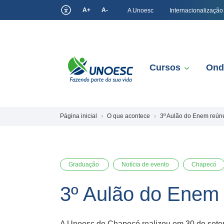
A+
A-
A Unoesc
Internacionalização
Cursos
Ond
Página inicial
O que acontece
3º Aulão do Enem reúne
Graduação
Notícia de evento
Chapecó
3º Aulão do Enem 
A Unoesc de Chapecó realizou em 30 de setemb