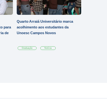
Quarto Arraiá Universitário marca
o para
acolhimento aos estudantes da
ia de
Unoesc Campos Novos
Graduação
Notícia