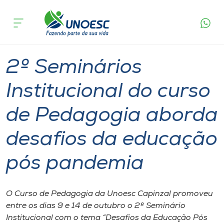
Página
O que
2º Seminários Institucional do curso de
inicial
acontece
Pedagogia aborda desafios da educação pós
Cursos
pandemia
Graduação
Notícia de evento
Capinzal
Onde estamos
2º Seminários
Pesquisa
Institucional do curso
de Pedagogia aborda
Atendimento ao Estudante
desafios da educação
Portal de Ensino
pós pandemia
A
Unoesc
O Curso de Pedagogia da Unoesc Capinzal promoveu
entre os dias 9 e 14 de outubro o 2º Seminário
Internacionalização
Institucional com o tema “Desafios da Educação Pós