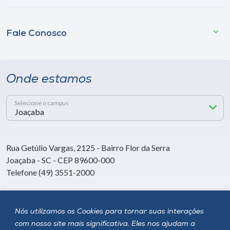
Fale Conosco
Onde estamos
Selecione o campus
Rua Getúlio Vargas, 2125 - Bairro Flor da Serra
Joaçaba - SC - CEP 89600-000
Telefone (49) 3551-2000
Siga a Unoesc
Nós utilizamos os Cookies para tornar suas interações
com nosso site mais significativa. Eles nos ajudam a