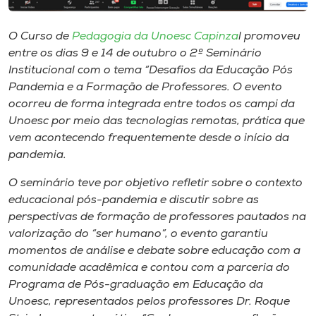
Museu
O Curso de
Pedagogia da Unoesc Capinza
l promoveu
Unoesc
entre os dias 9 e 14 de outubro o 2º Seminário
Store
Institucional com o tema “Desafios da Educação Pós
Pandemia e a Formação de Professores. O evento
ocorreu de forma integrada entre todos os campi da
Unoesc por meio das tecnologias remotas, prática que
Selecione
vem acontecendo frequentemente desde o início da
o idioma
pandemia.
O seminário teve por objetivo refletir sobre o contexto
educacional pós-pandemia e discutir sobre as
A+
perspectivas de formação de professores pautados na
A-
valorização do “ser humano”, o evento garantiu
momentos de análise e debate sobre educação com a
comunidade acadêmica e contou com a parceria do
Programa de Pós-graduação em Educação da
Unoesc, representados pelos professores Dr. Roque