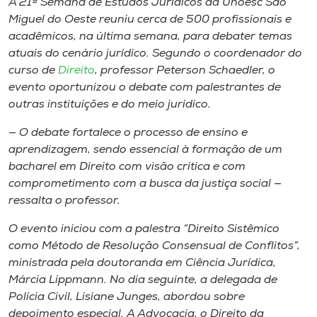
A 21ª Semana de Estudos Jurídicos da Unoesc São
Museu
Miguel do Oeste reuniu cerca de 500 profissionais e
acadêmicos, na última semana, para debater temas
Unoesc
atuais do cenário jurídico. Segundo o coordenador do
Store
curso de
Direito
, professor Peterson Schaedler, o
evento oportunizou o debate com palestrantes de
outras instituições e do meio jurídico.
— O debate fortalece o processo de ensino e
Selecione
o idioma
aprendizagem, sendo essencial à formação de um
bacharel em Direito com visão crítica e com
comprometimento com a busca da justiça social —
ressalta o professor.
A+
A-
O evento iniciou com a palestra “Direito Sistêmico
como Método de Resolução Consensual de Conflitos”,
ministrada pela doutoranda em Ciência Jurídica,
Márcia Lippmann. No dia seguinte, a delegada de
Polícia Civil, Lisiane Junges, abordou sobre
depoimento especial. A Advocacia, o Direito da