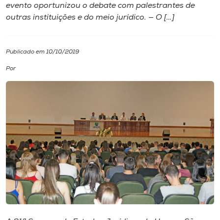
evento oportunizou o debate com palestrantes de
outras instituições e do meio jurídico. — O […]
I.nova
Diplomados
Publicado em 10/10/2019
Por
Cultura
CPA
Biblioteca
Editora
Rádio