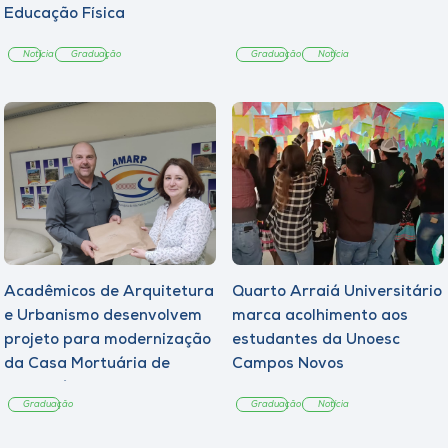
Educação Física
Notícia
Graduação
Graduação
Notícia
Acadêmicos de Arquitetura
Quarto Arraiá Universitário
e Urbanismo desenvolvem
marca acolhimento aos
projeto para modernização
estudantes da Unoesc
da Casa Mortuária de
Campos Novos
Tangará
Graduação
Graduação
Notícia