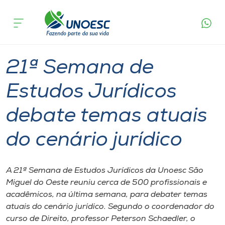
Página
O que
21ª Semana de Estudos Jurídicos debate
inicial
acontece
temas atuais do cenário jurídico
Cursos
Graduação
São Miguel do Oeste
Onde estamos
21ª Semana de
Pesquisa
Estudos Jurídicos
debate temas atuais
Atendimento ao Estudante
do cenário jurídico
Portal de Ensino
A 21ª Semana de Estudos Jurídicos da Unoesc São
A
Miguel do Oeste reuniu cerca de 500 profissionais e
Unoesc
acadêmicos, na última semana, para debater temas
atuais do cenário jurídico. Segundo o coordenador do
Internacionalização
curso de Direito, professor Peterson Schaedler, o