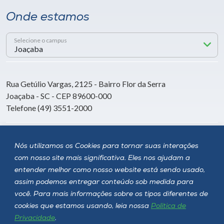
Onde estamos
Selecione o campus
Rua Getúlio Vargas, 2125 - Bairro Flor da Serra
Joaçaba - SC - CEP 89600-000
Telefone (49) 3551-2000
Siga a Unoesc
Nós utilizamos os Cookies para tornar suas interações
com nosso site mais significativa. Eles nos ajudam a
entender melhor como nosso website está sendo usado,
assim podemos entregar conteúdo sob medida para
você. Para mais informações sobre os tipos diferentes de
cookies que estamos usando, leia nossa
Política de
Privacidade
.