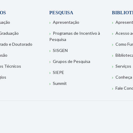
OS
PESQUISA
BIBLIO
uação
Apresentação
Apresen
Graduação
Programas de Incentivo à
Acesso a
Pesquisa
rado e Doutorado
Como Fu
SISGEN
nsão
Bibliotec
Grupos de Pesquisa
os Técnicos
Serviços
SIEPE
gios
Conheça 
Summit
Fale Con