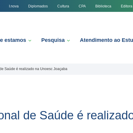
I.nova
Diplomados
Cultura
CPA
Biblioteca
Editora
e estamos
Pesquisa
Atendimento ao Est
 de Saúde é realizado na Unoesc Joaçaba
onal de Saúde é realizad