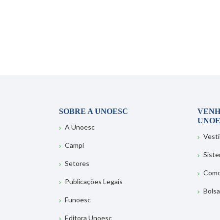
SOBRE A UNOESC
VENH
UNOE
A Unoesc
Vesti
Campi
Sist
Setores
Como
Publicações Legais
Bolsa
Funoesc
Editora Unoesc