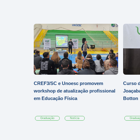
CREF3/SC e Unoesc promovem
Curso d
workshop de atualização profissional
Joaçaba
em Educação Física
Botton
Graduação
Notícia
Gradua