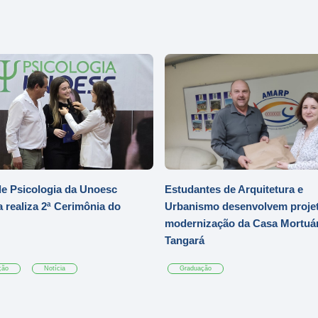
e Psicologia da Unoesc
Estudantes de Arquitetura e
 realiza 2ª Cerimônia do
Urbanismo desenvolvem projet
modernização da Casa Mortuár
Tangará
ção
Notícia
Graduação