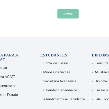
A PARA A
ESTUDANTES
DIPLOM
SC
Portal de Ensino
Consulta
bular
Minhas inscrições
Atualize
ema ACAFE
Secretaria Acadêmica
Diploma D
 ingressar
Calendário Acadêmico
Cursos e
s de Estudo
Atendimento ao Estudante
Fale Con