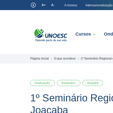
A+
A-
A Unoesc
Internacionalização
Cursos
Ond
Página inicial
O que acontece
1º Seminário Regional
Graduação
Seminário
Joaçaba
1º Seminário Regi
Joaçaba