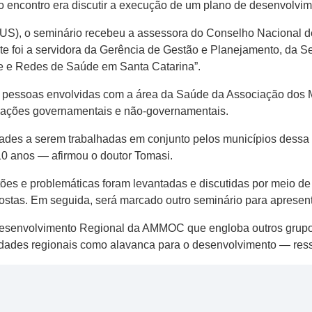
do encontro era discutir a execução de um plano de desenvolvi
SUS), o seminário recebeu a assessora do Conselho Nacional d
te foi a servidora da Gerência de Gestão e Planejamento, da S
e e Redes de Saúde em Santa Catarina”.
as pessoas envolvidas com a área da Saúde da Associação dos 
izações governamentais e não-governamentais.
dades a serem trabalhadas em conjunto pelos municípios dessa 
10 anos — afirmou o doutor Tomasi.
ões e problemáticas foram levantadas e discutidas por meio de 
opostas. Em seguida, será marcado outro seminário para aprese
 Desenvolvimento Regional da AMMOC que engloba outros grupo
lidades regionais como alavanca para o desenvolvimento — ress