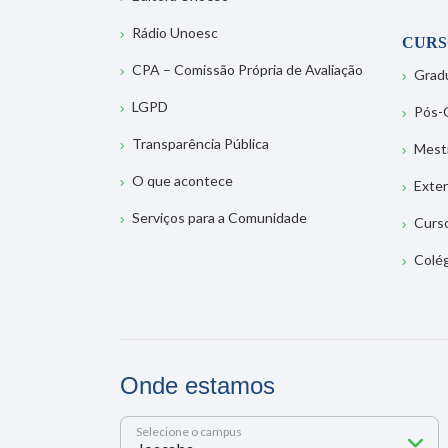
Rádio Unoesc
CURS
CPA – Comissão Própria de Avaliação
Grad
LGPD
Pós-
Transparência Pública
Mest
O que acontece
Exte
Serviços para a Comunidade
Curs
Colé
Onde estamos
Selecione o campus