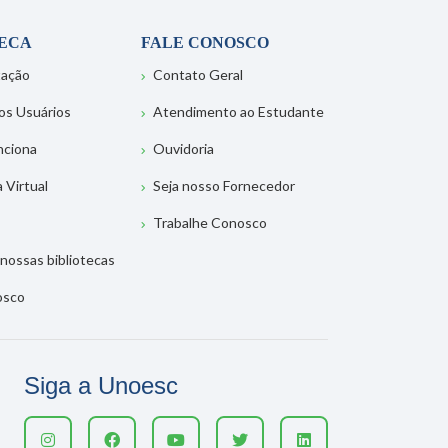
TECA
FALE CONOSCO
tação
Contato Geral
os Usuários
Atendimento ao Estudante
nciona
Ouvidoria
a Virtual
Seja nosso Fornecedor
Trabalhe Conosco
nossas bibliotecas
osco
Siga a Unoesc