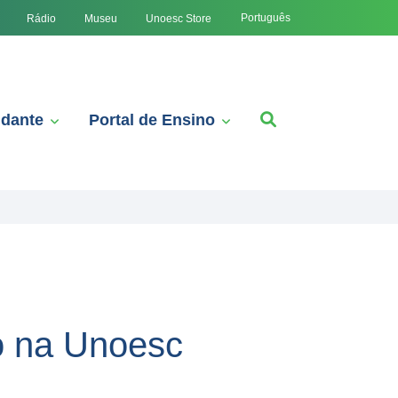
Português
Rádio
Museu
Unoesc Store
udante
Portal de Ensino
o na Unoesc