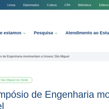
I.nova
Diplomados
Cultura
CPA
Biblioteca
Editora
e estamos
Pesquisa
Atendimento ao Est
sio de Engenharia movimentam a Unoesc São Miguel
São Miguel do Oeste
Simpósio de Engenharia m
l