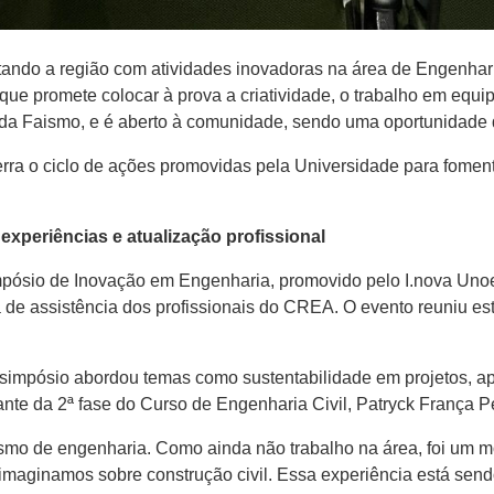
ndo a região com atividades inovadoras na área de Engenharia.
que promete colocar à prova a criatividade, o trabalho em equip
 da Faismo, e é aberto à comunidade, sendo uma oportunidade 
erra o ciclo de ações promovidas pela Universidade para foment
xperiências e atualização profissional
mpósio de Inovação em Engenharia, promovido pelo I.nova Unoe
 de assistência dos profissionais do CREA. O evento reuniu es
simpósio abordou temas como sustentabilidade em projetos, ap
nte da 2ª fase do Curso de Engenharia Civil, Patryck França Pe
smo de engenharia. Como ainda não trabalho na área, foi um
maginamos sobre construção civil. Essa experiência está send