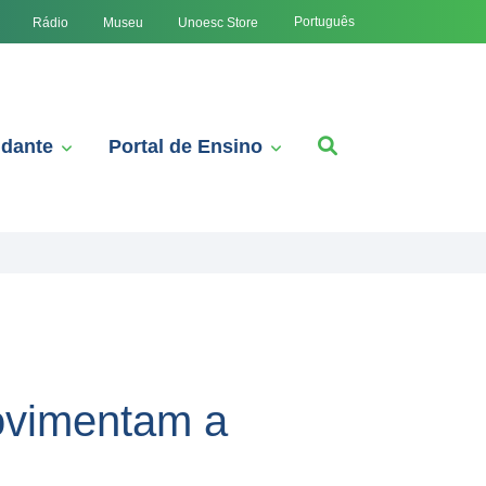
Português
Rádio
Museu
Unoesc Store
udante
Portal de Ensino
ovimentam a