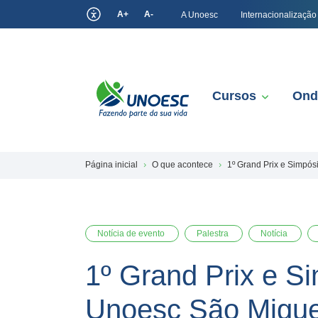
A+
A-
A Unoesc
Internacionalização
Cursos
Ond
Página inicial
O que acontece
1º Grand Prix e Simpó
Notícia de evento
Palestra
Notícia
1º Grand Prix e 
Unoesc São Migue