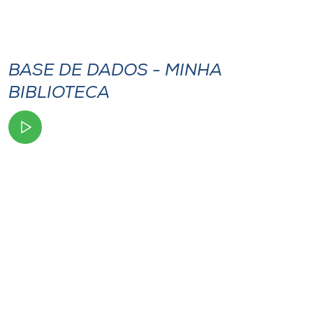
Museu
Unoesc
Store
BASE DE DADOS - MINHA
BIBLIOTECA
Selecione
o idioma
A+
A-