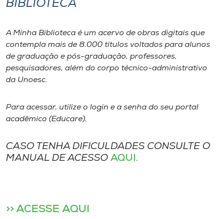
BIBLIOTECA
I.nova
A Minha Biblioteca é um acervo de obras digitais que
contempla mais de 8.000 títulos voltados para alunos
Diplomados
de graduação e pós-graduação, professores,
pesquisadores, além do corpo técnico-administrativo
Cultura
da Unoesc.
Para acessar, utilize o login e a senha do seu portal
CPA
acadêmico (Educare).
Biblioteca
CASO TENHA DIFICULDADES CONSULTE O
MANUAL DE ACESSO
AQUI.
Editora
Rádio
>>
ACESSE AQUI