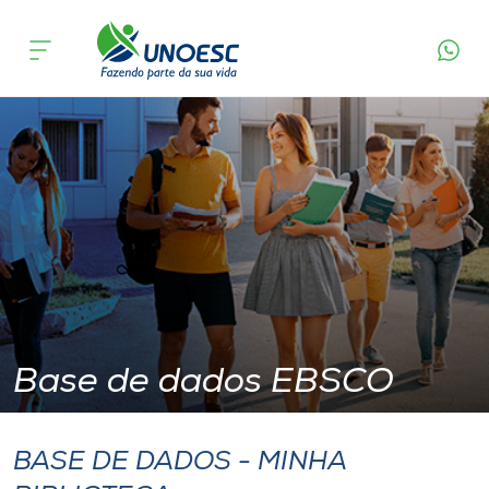
EBSCO
Cursos
Onde estamos
Pesquisa
Atendimento ao Estudante
Portal de Ensino
Base de dados EBSCO
A
Unoesc
BASE DE DADOS - MINHA
Internacionalização