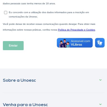
Museu
Unoesc
Store
Selecione
o idioma
A+
A-
Sobre a Unoesc
Venha para a Unoesc