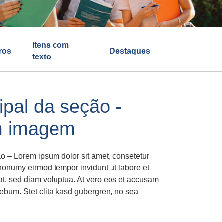
Itens com
ros
Destaques
texto
cipal da seção -
m imagem
o – Lorem ipsum dolor sit amet, consetetur
 nonumy eirmod tempor invidunt ut labore et
t, sed diam voluptua. At vero eos et accusam
 rebum. Stet clita kasd gubergren, no sea