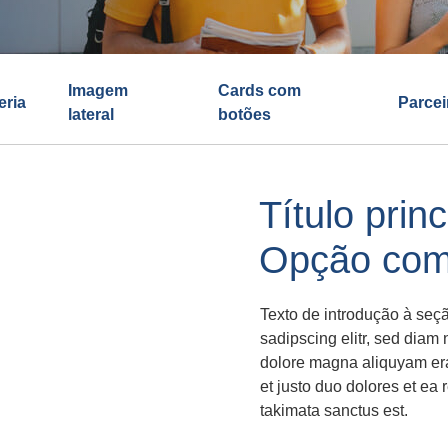
Imagem
Cards com
eria
Parcei
lateral
botões
Título prin
Opção co
Texto de introdução à seçã
sadipscing elitr, sed diam
dolore magna aliquyam era
et justo duo dolores et ea
takimata sanctus est.