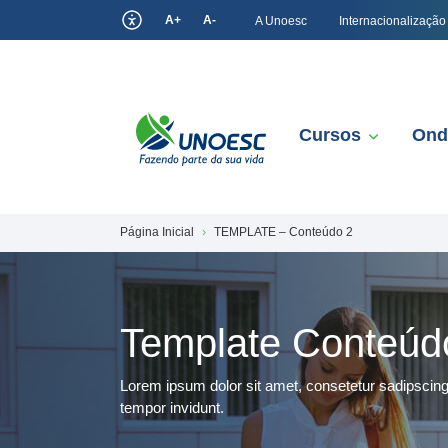
A+
A-
A Unoesc
Internacionalização
Cursos
Ond
Página Inicial
TEMPLATE – Conteúdo 2
Template Conteúdo
Lorem ipsum dolor sit amet, consetetur sadipscin
tempor invidunt.