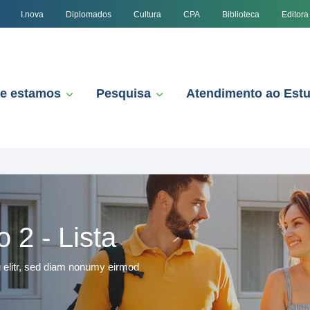
I.nova
Diplomados
Cultura
CPA
Biblioteca
Editora
e estamos
Pesquisa
Atendimento ao Est
 2 - Lista
g elitr, sed diam nonumy eirmod