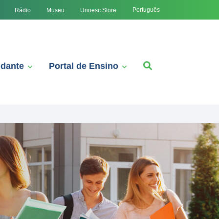
Português
Rádio
Museu
Unoesc Store
udante
Portal de Ensino