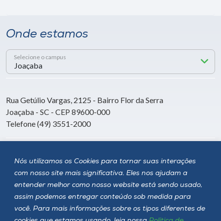
Onde estamos
Selecione o campus
Rua Getúlio Vargas, 2125 - Bairro Flor da Serra
Joaçaba - SC - CEP 89600-000
Telefone (49) 3551-2000
Siga a Unoesc
Nós utilizamos os Cookies para tornar suas interações
com nosso site mais significativa. Eles nos ajudam a
entender melhor como nosso website está sendo usado,
assim podemos entregar conteúdo sob medida para
você. Para mais informações sobre os tipos diferentes de
cookies que estamos usando, leia nossa
Política de