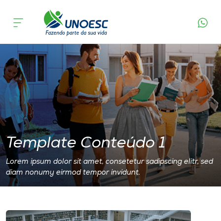
TEMPLATE – Conteúdo 1
Cursos
Onde estamos
Pesquisa
Atendimento ao Estudante
Portal de Ensino
Template Conteúdo 1
Lorem ipsum dolor sit amet, consetetur sadipscing elitr, sed
A
diam nonumy eirmod tempor invidunt.
Unoesc
Internacionalização