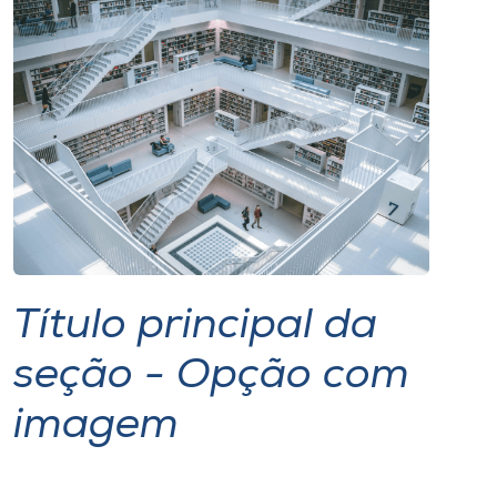
I.nova
Diplomados
Cultura
CPA
Biblioteca
Título principal da
seção - Opção com
Editora
imagem
Rádio