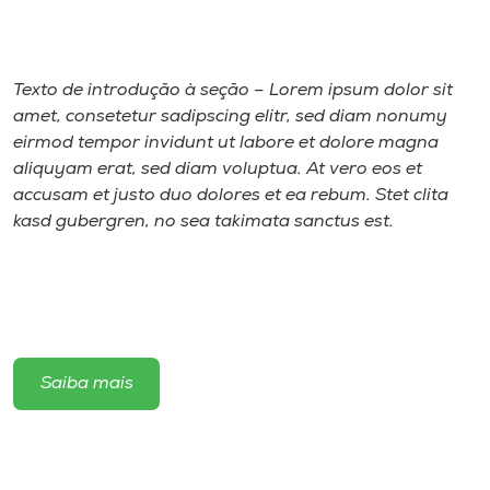
Museu
Unoesc
Texto de introdução à seção – Lorem ipsum dolor sit
Store
amet, consetetur sadipscing elitr, sed diam nonumy
eirmod tempor invidunt ut labore et dolore magna
aliquyam erat, sed diam voluptua. At vero eos et
accusam et justo duo dolores et ea rebum. Stet clita
Selecione
kasd gubergren, no sea takimata sanctus est.
o idioma
A+
A-
Saiba mais