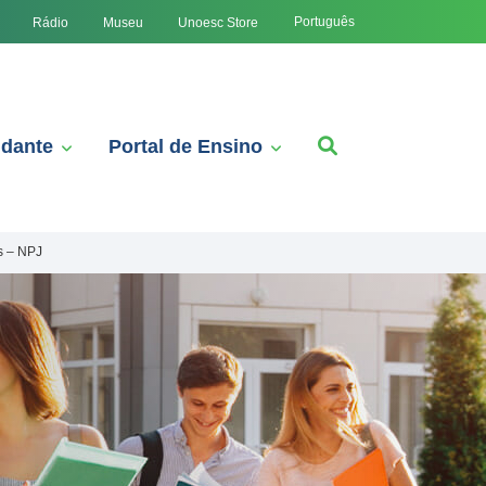
Português
Rádio
Museu
Unoesc Store
udante
Portal de Ensino
s – NPJ