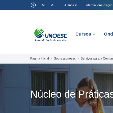
A+
A-
A Unoesc
Internacionalização
Cursos
Ond
Página Inicial
Sobre a unoesc
Serviços para a Comu
Núcleo de Prática