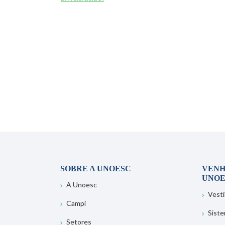
SOBRE A UNOESC
VENH
UNOE
A Unoesc
Vesti
Campi
Sist
Setores