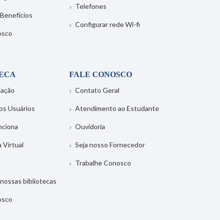
Telefones
 Benefícios
Configurar rede Wi-fi
osco
TECA
FALE CONOSCO
tação
Contato Geral
os Usuários
Atendimento ao Estudante
nciona
Ouvidoria
a Virtual
Seja nosso Fornecedor
Trabalhe Conosco
nossas bibliotecas
osco