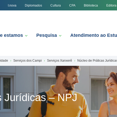
I.nova
Diplomados
Cultura
CPA
Biblioteca
Editora
e estamos
Pesquisa
Atendimento ao Est
nidade
Serviços dos Campi
Serviços Xanxerê
Núcleo de Práticas Jurídica
s Jurídicas – NPJ