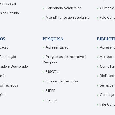
 ingressar
Calendário Acadêmico
Cursos e
s de Estudo
Atendimento ao Estudante
Fale Con
OS
PESQUISA
BIBLIO
uação
Apresentação
Apresen
Graduação
Programas de Incentivo à
Acesso a
Pesquisa
rado e Doutorado
Como Fu
SISGEN
nsão
Bibliotec
Grupos de Pesquisa
os Técnicos
Serviços
SIEPE
gios
Conheça 
Summit
Fale Con