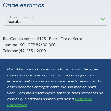
Onde estamos
Selecione o campus
Rua Getúlio Vargas, 2125 - Bairro Flor da Serra
Joaçaba - SC - CEP 89600-000
Telefone (49) 3551-2000
Siga a Unoesc
Nós utilizamos os Cookies para tornar suas interações
com nosso site mais significativa. Eles nos ajudam a
entender melhor como nosso website está sendo usado,
assim podemos entregar conteúdo sob medida para
você. Para mais informações sobre os tipos diferentes de
cookies que estamos usando, leia nossa
Política de
Privacidade
.