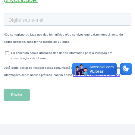
privacidade.
Museu
Unoesc
Store
Selecione
o idioma
A+
A-