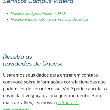
Serviços Campus Videira
I.nova
Núcleo de Apoio Fiscal – NAF
Núcleo e Laboratório de Prática Jurídica
Diplomados
Cultura
CPA
Receba as
novidades da Unoesc
Biblioteca
Usaremos seus dados para entrar em contato
com você sobre informações correlacionadas que
Editora
podem ser de seu interesse. Você pode cancelar o
envio da divulgação, a qualquer momento. Para
Rádio
mais detalhes, leia nossa
política de