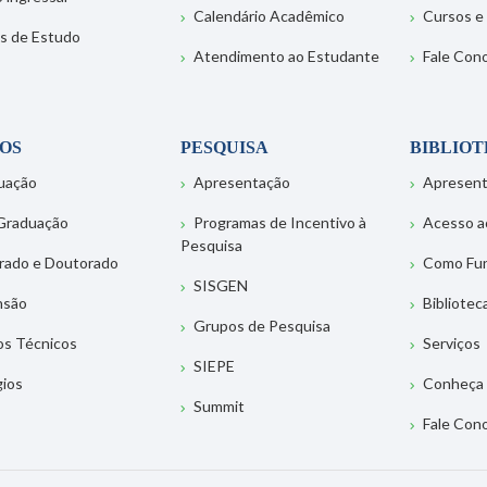
Calendário Acadêmico
Cursos e
s de Estudo
Atendimento ao Estudante
Fale Con
OS
PESQUISA
BIBLIO
uação
Apresentação
Apresen
Graduação
Programas de Incentivo à
Acesso a
Pesquisa
rado e Doutorado
Como Fu
SISGEN
nsão
Bibliotec
Grupos de Pesquisa
os Técnicos
Serviços
SIEPE
gios
Conheça 
Summit
Fale Con