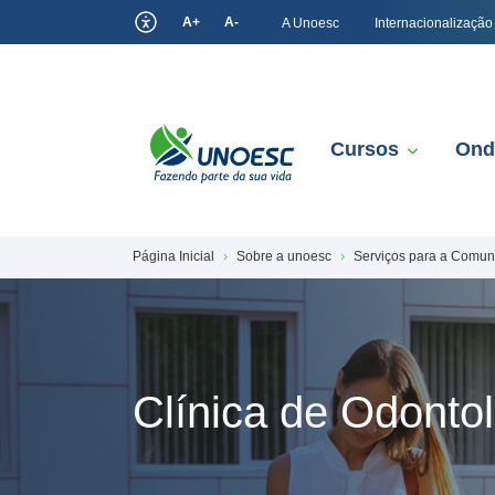
A+
A-
A Unoesc
Internacionalização
Cursos
Ond
Página Inicial
Sobre a unoesc
Serviços para a Comu
Clínica de Odonto