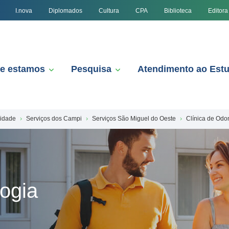
I.nova
Diplomados
Cultura
CPA
Biblioteca
Editora
e estamos
Pesquisa
Atendimento ao Est
nidade
Serviços dos Campi
Serviços São Miguel do Oeste
Clínica de Odo
logia