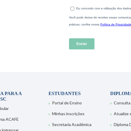
A PARA A
ESTUDANTES
DIPLOM
SC
Portal de Ensino
Consulta
bular
Minhas inscrições
Atualize
ema ACAFE
Secretaria Acadêmica
Diploma D
 ingressar