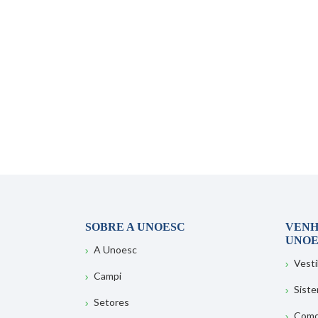
SOBRE A UNOESC
VENH
UNOE
A Unoesc
Vesti
Campi
Sist
Setores
Como