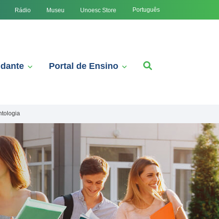
Português
Rádio
Museu
Unoesc Store
udante
Portal de Ensino
ntologia