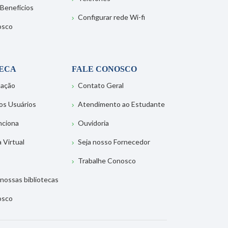
 Benefícios
Configurar rede Wi-fi
osco
TECA
FALE CONOSCO
tação
Contato Geral
os Usuários
Atendimento ao Estudante
nciona
Ouvidoria
a Virtual
Seja nosso Fornecedor
Trabalhe Conosco
nossas bibliotecas
osco