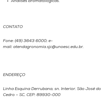
Análises bromatológicas.
Museu
Unoesc
Store
CONTATO
Fone: (49) 3643 6000; e-
mail: atendagronomia.sjc@unoesc.edu.br.
Selecione
o idioma
A+
ENDEREÇO
A-
Linha Esquina Derrubana, sn. Interior. São José do
Cedro – SC, CEP: 89930-000