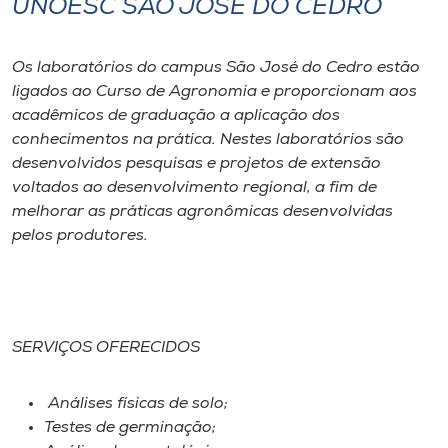
UNOESC SÃO JOSÉ DO CEDRO
I.nova
Os laboratórios do campus São José do Cedro estão
ligados ao Curso de Agronomia e proporcionam aos
Diplomados
acadêmicos de graduação a aplicação dos
conhecimentos na prática. Nestes laboratórios são
Cultura
desenvolvidos pesquisas e projetos de extensão
voltados ao desenvolvimento regional, a fim de
melhorar as práticas agronômicas desenvolvidas
CPA
pelos produtores.
Biblioteca
Editora
SERVIÇOS OFERECIDOS
Rádio
Análises físicas de solo;
Testes de germinação;