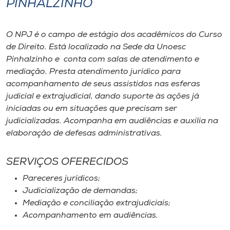
PINHALZINHO
I.nova
O NPJ é o campo de estágio dos acadêmicos do Curso
de Direito. Está localizado na Sede da Unoesc
Diplomados
Pinhalzinho e conta com salas de atendimento e
mediação. Presta atendimento jurídico para
Cultura
acompanhamento de seus assistidos nas esferas
judicial e extrajudicial, dando suporte às ações já
iniciadas ou em situações que precisam ser
CPA
judicializadas. Acompanha em audiências e auxilia na
elaboração de defesas administrativas.
Biblioteca
SERVIÇOS OFERECIDOS
Editora
Pareceres jurídicos;
Judicialização de demandas;
Mediação e conciliação extrajudiciais;
Rádio
Acompanhamento em audiências.