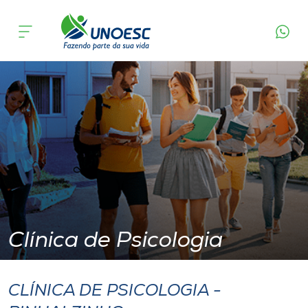
Clínica de Psicologia – Pinhalzinho
Cursos
Onde estamos
Pesquisa
Atendimento ao Estudante
Portal de Ensino
Clínica de Psicologia
A
Unoesc
CLÍNICA DE PSICOLOGIA -
Internacionalização