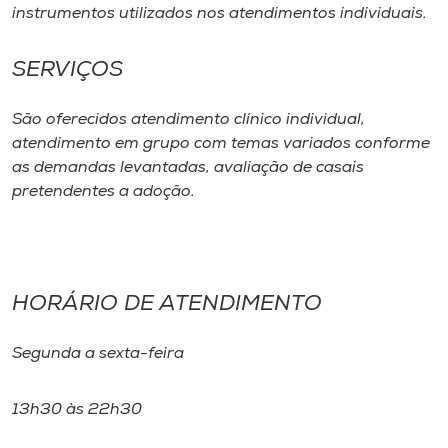
Museu
instrumentos utilizados nos atendimentos individuais.
Unoesc
SERVIÇOS
Store
São oferecidos atendimento clínico individual,
atendimento em grupo com temas variados conforme
as demandas levantadas, avaliação de casais
Selecione
pretendentes a adoção.
o idioma
A+
HORÁRIO DE ATENDIMENTO
A-
Segunda a sexta-feira
13h30 às 22h30