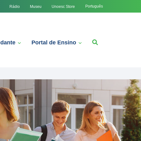
Português
Rádio
Museu
Unoesc Store
udante
Portal de Ensino