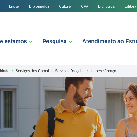
I.nova
Diplomados
Cultura
CPA
Biblioteca
Editora
e estamos
Pesquisa
Atendimento ao Est
nidade
Serviços dos Campi
Serviços Joaçaba
Unoesc Abraça