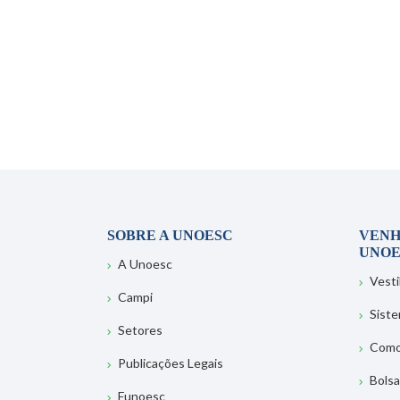
SOBRE A UNOESC
VENH
UNOE
A Unoesc
Vesti
Campi
Sist
Setores
Como
Publicações Legais
Bolsa
Funoesc