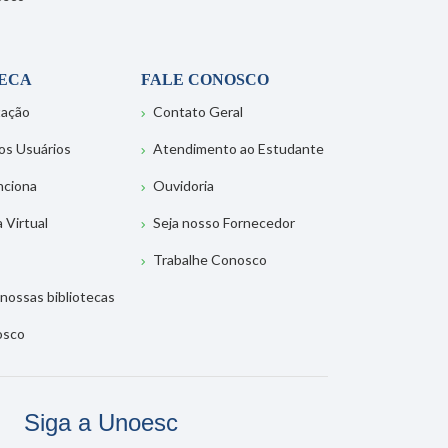
TECA
FALE CONOSCO
tação
Contato Geral
os Usuários
Atendimento ao Estudante
nciona
Ouvidoria
a Virtual
Seja nosso Fornecedor
Trabalhe Conosco
nossas bibliotecas
osco
Siga a Unoesc