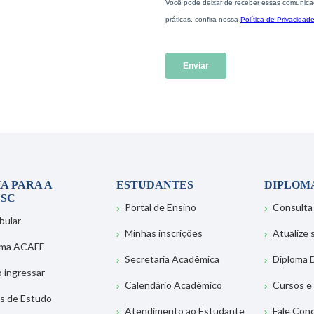
A PARA A
ESTUDANTES
DIPLOM
SC
Portal de Ensino
Consulta
bular
Minhas inscrições
Atualize
ema ACAFE
Secretaria Acadêmica
Diploma D
 ingressar
Calendário Acadêmico
Cursos e
s de Estudo
Atendimento ao Estudante
Fale Con