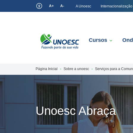
A+
A-
A Unoesc
Internacionalização
Cursos
Ond
Página Inicial
Sobre a unoesc
Serviços para a Comu
Unoesc Abraça