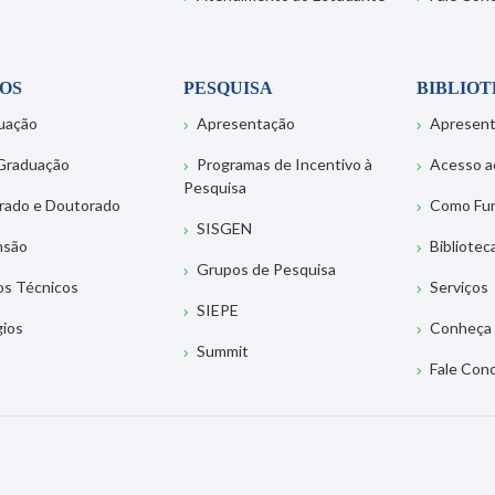
OS
PESQUISA
BIBLIO
uação
Apresentação
Apresen
Graduação
Programas de Incentivo à
Acesso a
Pesquisa
rado e Doutorado
Como Fu
SISGEN
nsão
Bibliotec
Grupos de Pesquisa
os Técnicos
Serviços
SIEPE
gios
Conheça 
Summit
Fale Con