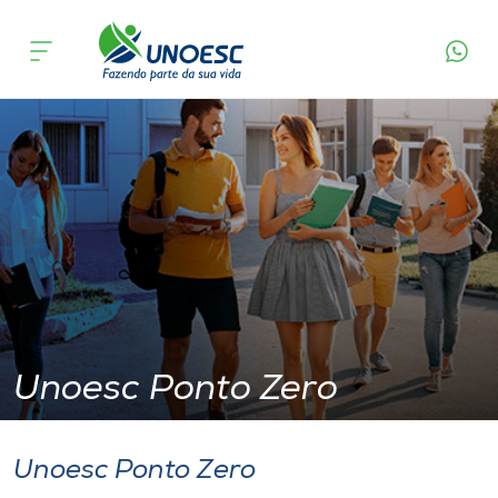
Unoesc Ponto Zero
Cursos
Onde estamos
Pesquisa
Atendimento ao Estudante
Portal de Ensino
Unoesc Ponto Zero
A
Unoesc
Unoesc Ponto Zero
Internacionalização