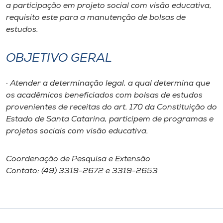
Museu
a participação em projeto social com visão educativa,
requisito este para a manutenção de bolsas de
estudos.
Unoesc
Store
OBJETIVO GERAL
· Atender a determinação legal, a qual determina que
Selecione
os acadêmicos beneficiados com bolsas de estudos
o idioma
provenientes de receitas do art. 170 da Constituição do
Estado de Santa Catarina, participem de programas e
projetos sociais com visão educativa.
A+
A-
Coordenação de Pesquisa e Extensão
Contato: (49) 3319-2672 e 3319-2653