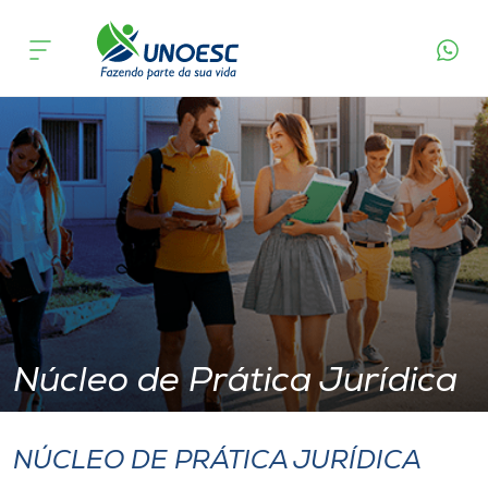
Núcleo de Prática Jurídica – Chapecó
Cursos
Onde estamos
Pesquisa
Atendimento ao Estudante
Portal de Ensino
Núcleo de Prática Jurídica
A
Unoesc
NÚCLEO DE PRÁTICA JURÍDICA
Internacionalização