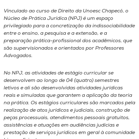
Vinculado ao curso de Direito da Unoesc Chapecó, o
I.nova
Núcleo de Prática Jurídica (NPJ) é um espaço
privilegiado para a concretização da indissociabilidade
Diplomados
entre o ensino, a pesquisa e a extensão, e a
preparação prática-profissional dos acadêmicos, que
são supervisionados e orientados por Professores
Cultura
Advogados.
CPA
No NPJ, as atividades de estágio curricular se
desenvolvem ao longo de 04 (quatro) semestres
Biblioteca
letivos e ali são desenvolvidas atividades jurídicas
reais e simuladas que garantem a aplicação da teoria
na prática. Os estágios curriculares são marcados pela
Editora
realização de atos jurídicos e judiciais, construção de
peças processuais, atendimentos pessoais gratuitos,
Rádio
assistências e atuações em audiências judicias e
prestação de serviços jurídicos em geral à comunidade