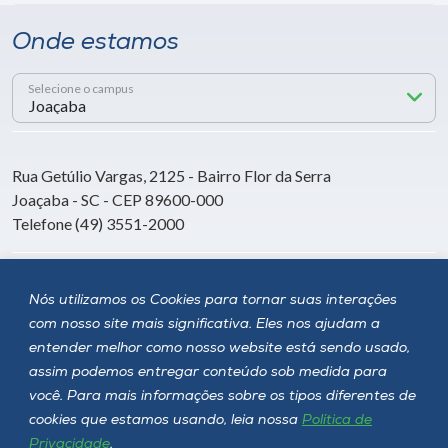
Onde estamos
Selecione o campus
Rua Getúlio Vargas, 2125 - Bairro Flor da Serra
Joaçaba - SC - CEP 89600-000
Telefone (49) 3551-2000
Siga a Unoesc
Nós utilizamos os Cookies para tornar suas interações
com nosso site mais significativa. Eles nos ajudam a
entender melhor como nosso website está sendo usado,
assim podemos entregar conteúdo sob medida para
você. Para mais informações sobre os tipos diferentes de
cookies que estamos usando, leia nossa
Política de
Privacidade
.