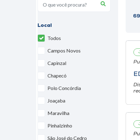
69
Local
Todos
Campos Novos
Pu
Capinzal
E
Chapecó
Di
Polo Concórdia
re
Joaçaba
Maravilha
Pinhalzinho
Pu
São José do Cedro