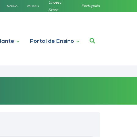
Unoesc
Português
Rádio
Museu
Store
dante
Portal de Ensino