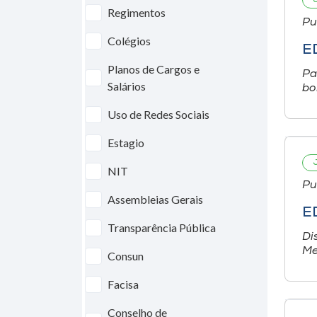
Regimentos
Pu
Colégios
E
Planos de Cargos e
Pa
Salários
bo
Uso de Redes Sociais
Estagio
NIT
Pu
Assembleias Gerais
E
Transparência Pública
Di
Me
Consun
Facisa
Conselho de