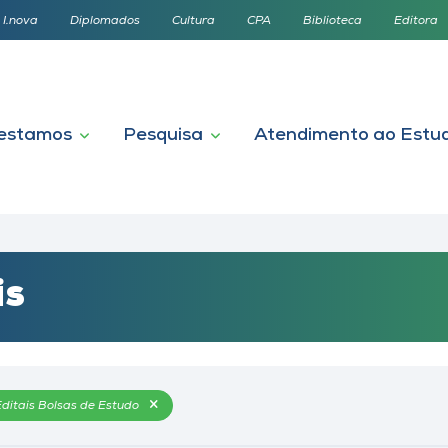
I.nova
Diplomados
Cultura
CPA
Biblioteca
Editora
estamos
Pesquisa
Atendimento ao Estu
is
Editais Bolsas de Estudo