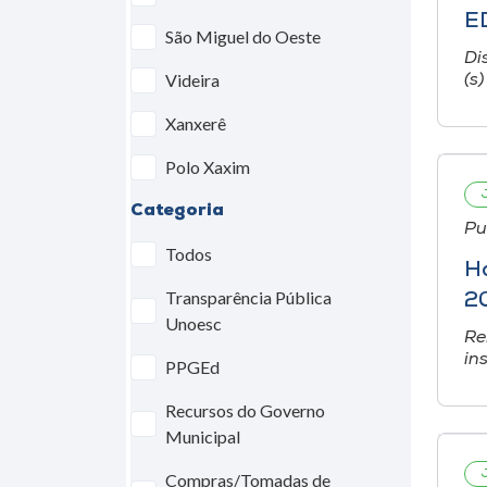
E
São Miguel do Oeste
Di
Videira
(s
Xanxerê
Polo Xaxim
Categoria
Pu
Todos
H
Transparência Pública
2
Unoesc
Re
in
PPGEd
Recursos do Governo
Municipal
Compras/Tomadas de