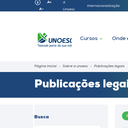
A+
A
Internacionalização
A-
Unoesc
Cursos
Onde 
Página Inicial
Sobre a unoesc
Publicações legais
Publicações lega
Busca