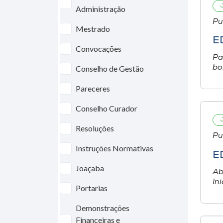
Administração
Pu
Mestrado
E
Convocações
Pa
Conselho de Gestão
bo
Pareceres
Conselho Curador
Resoluções
Pu
Instruções Normativas
E
Joaçaba
Ab
In
Portarias
Demonstrações
Financeiras e