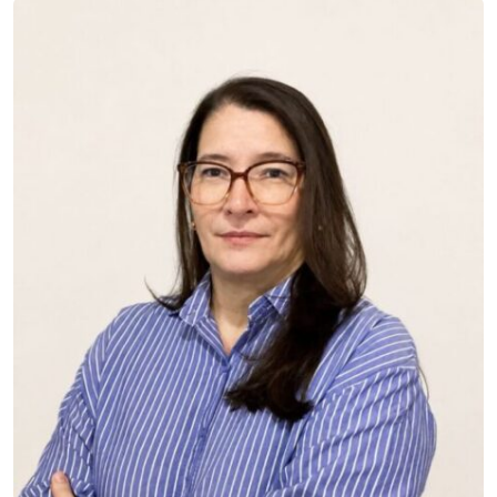
Museu
Unoesc
Store
Selecione
o idioma
A+
A-