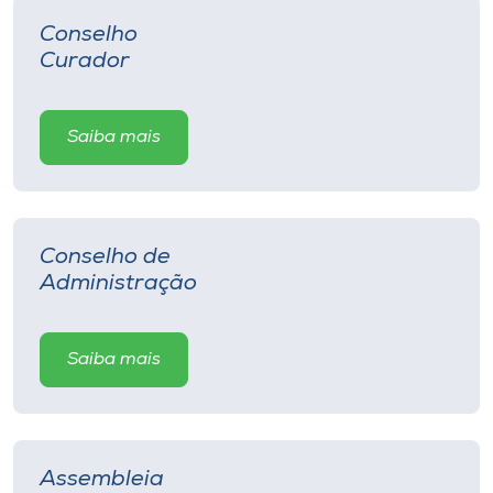
Conselho
I.nova
Curador
Diplomados
Saiba mais
Cultura
CPA
Conselho de
Administração
Biblioteca
Saiba mais
Editora
Rádio
Assembleia