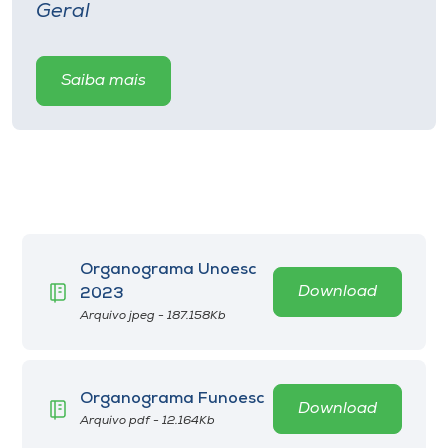
Museu
Geral
Unoesc
Saiba mais
Store
Selecione
o idioma
Organograma Unoesc
Download
2023
A+
Arquivo jpeg - 187.158Kb
A-
Organograma Funoesc
Download
Arquivo pdf - 12.164Kb