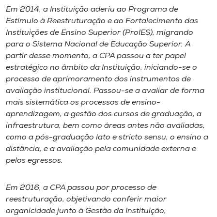
Museu
Em 2014, a Instituição aderiu ao Programa de
Estímulo à Reestruturação e ao Fortalecimento das
Unoesc
Instituições de Ensino Superior (ProIES), migrando
para o Sistema Nacional de Educação Superior. A
Store
partir desse momento, a CPA passou a ter papel
estratégico no âmbito da Instituição, iniciando-se o
processo de aprimoramento dos instrumentos de
avaliação institucional. Passou-se a avaliar de forma
Selecione
o idioma
mais sistemática os processos de ensino-
aprendizagem, a gestão dos cursos de graduação, a
infraestrutura, bem como áreas antes não avaliadas,
como a pós-graduação lato e stricto sensu, o ensino a
A+
distância, e a avaliação pela comunidade externa e
A-
pelos egressos.
Em 2016, a CPA passou por processo de
reestruturação, objetivando conferir maior
organicidade junto à Gestão da Instituição,