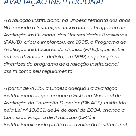
AVALIAÇÃO INSTITUCIONAL
I.nova
A avaliação institucional na Unoesc remonta aos anos
90, quando a Instituição, inspirada no Programa de
Diplomados
Avaliação Institucional das Universidades Brasileiras
(PAIUB), criou e implantou, em 1995, o Programa de
Cultura
Avaliação Institucional da Unoesc (PAIU), que, entre
outras atividades, definiu, em 1997, os princípios e
diretrizes do programa de avaliação institucional,
CPA
assim como seu regulamento.
Biblioteca
A partir de 2005, a Unoesc adequou a avaliação
institucional ao que propõe o Sistema Nacional de
Editora
Avaliação da Educação Superior (SINAES), instituído
pela Lei nº 10.861, de 14 de abril de 2004, criando a
Comissão Própria de Avaliação (CPA) e
Rádio
institucionalizando política de avaliação institucional.