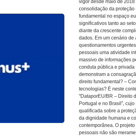
vigor desde maio de 2018
consolidação da proteção
fundamental no espaço eu
significativos tanto ao set
diante da crescente comp
dados. Em um cenário de a
questionamentos urgentes:
pessoais uma atividade in
massivo de informações per
conduta pública e privada 
demonstram a consagraçã
direito fundamental? – C
tecnologias? É neste cont
“DataporEU/BR – Direito 
Portugal e no Brasil”, cujo 
qualificada sobre a prote
da dignidade humana e co
contemporânea. O projeto
pessoais não são meramen