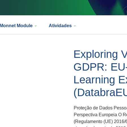
 Monnet Module
Atividades
Exploring V
GDPR: EU-B
Learning E
(DatabraE
Proteção de Dados Pesso
Perspectiva Europeia O R
(Regulamento (UE) 2016/6