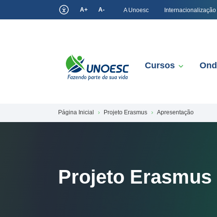
A+
A-
A Unoesc
Internacionalização
Cursos
Ond
Página Inicial
Projeto Erasmus
Apresentação
Projeto Erasmus