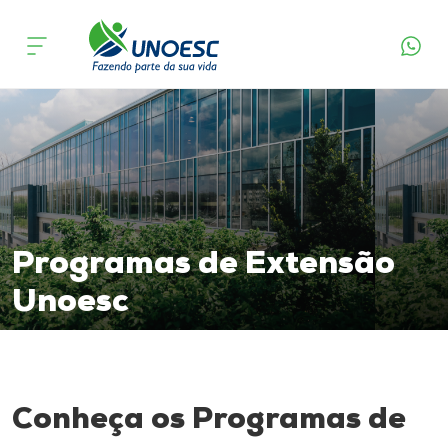
Cursos
Onde estamos
Pesquisa
Atendimento ao Estudante
Programas de Extensão
Portal de Ensino
Unoesc
A
Unoesc
Conheça os Programas de
Internacionalização