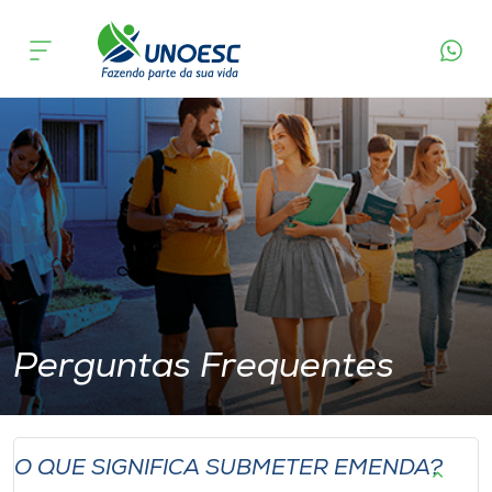
Perguntas Frequentes
Cursos
Onde estamos
Pesquisa
Atendimento ao Estudante
Portal de Ensino
Perguntas Frequentes
A
Unoesc
O QUE SIGNIFICA SUBMETER EMENDA?
Internacionalização