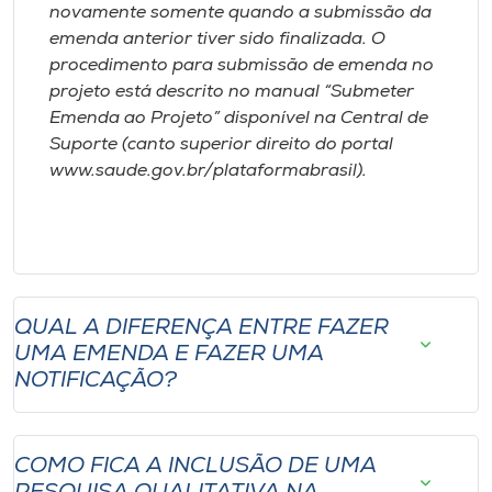
Museu
novamente somente quando a submissão da
emenda anterior tiver sido finalizada. O
procedimento para submissão de emenda no
Unoesc
projeto está descrito no manual “Submeter
Store
Emenda ao Projeto” disponível na Central de
Suporte (canto superior direito do portal
www.saude.gov.br/plataformabrasil).
Selecione
o idioma
A+
QUAL A DIFERENÇA ENTRE FAZER
A-
UMA EMENDA E FAZER UMA
NOTIFICAÇÃO?
COMO FICA A INCLUSÃO DE UMA