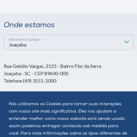
Onde estamos
Selecione o campus
Rua Getúlio Vargas, 2125 - Bairro Flor da Serra
Joaçaba - SC - CEP 89600-000
Telefone (49) 3551-2000
Siga a Unoesc
Nós utilizamos os Cookies para tornar suas interações
com nosso site mais significativa. Eles nos ajudam a
entender melhor como nosso website está sendo usado,
assim podemos entregar conteúdo sob medida para
você. Para mais informações sobre os tipos diferentes de