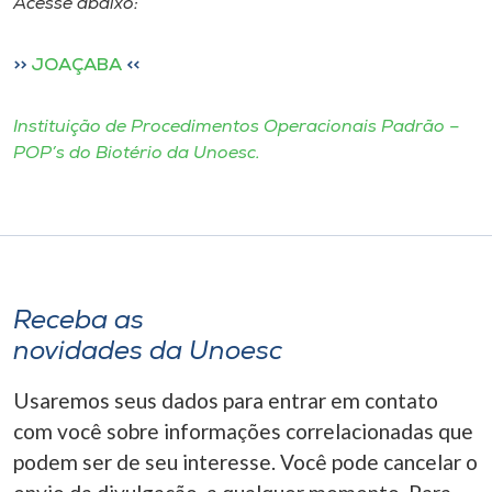
Acesse abaixo:
I.nova
>>
JOAÇABA
<<
Diplomados
Instituição de Procedimentos Operacionais Padrão –
POP’s do Biotério da Unoesc.
Cultura
CPA
Biblioteca
Receba as
novidades da Unoesc
Editora
Usaremos seus dados para entrar em contato
com você sobre informações correlacionadas que
Rádio
podem ser de seu interesse. Você pode cancelar o