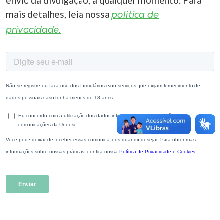
envio da divulgação, a qualquer momento. Para
Museu
mais detalhes, leia nossa
política de
privacidade.
Unoesc
Store
Selecione
o idioma
A+
A-