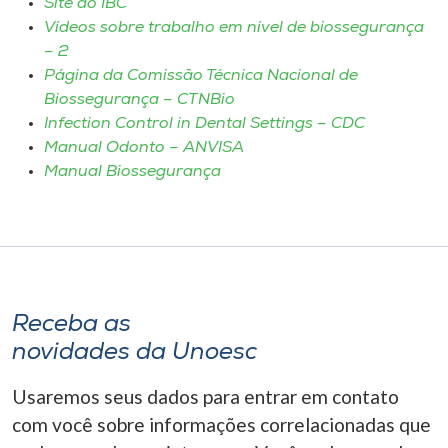
Site do IBC
Vídeos sobre trabalho em nível de biossegurança
I.nova
– 2
Página da Comissão Técnica Nacional de
Biossegurança – CTNBio
Diplomados
Infection Control in Dental Settings – CDC
Manual Odonto – ANVISA
Cultura
Manual Biossegurança
CPA
Biblioteca
Receba as
Editora
novidades da Unoesc
Usaremos seus dados para entrar em contato
Rádio
com você sobre informações correlacionadas que