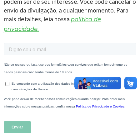
podem ser de seu interesse. Você pode cancelar o
Museu
envio da divulgação, a qualquer momento. Para
mais detalhes, leia nossa
política de
Unoesc
privacidade.
Store
Selecione
o idioma
A+
A-