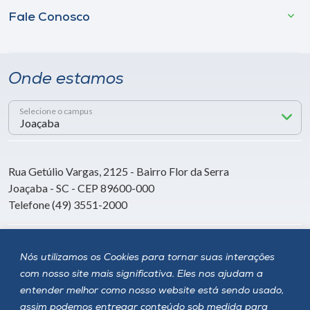
Fale Conosco
Onde estamos
Selecione o campus
Rua Getúlio Vargas, 2125 - Bairro Flor da Serra
Joaçaba - SC - CEP 89600-000
Telefone (49) 3551-2000
Siga a Unoesc
Nós utilizamos os Cookies para tornar suas interações
com nosso site mais significativa. Eles nos ajudam a
entender melhor como nosso website está sendo usado,
assim podemos entregar conteúdo sob medida para