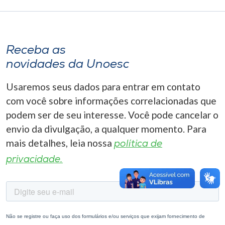
Museu
Unoesc
Store
Receba as
novidades da Unoesc
Usaremos seus dados para entrar em contato
Selecione
com você sobre informações correlacionadas que
o idioma
podem ser de seu interesse. Você pode cancelar o
envio da divulgação, a qualquer momento. Para
mais detalhes, leia nossa
política de
A+
privacidade.
A-