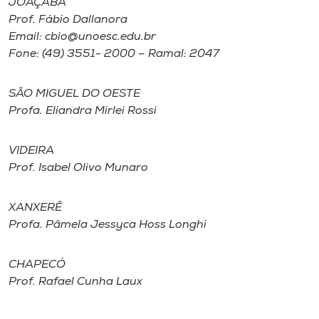
JOAÇABA
Prof. Fábio Dallanora
I.nova
Email: cbio@unoesc.edu.br
Fone: (49) 3551- 2000 – Ramal: 2047
Diplomados
SÃO MIGUEL DO OESTE
Profa. Eliandra Mirlei Rossi
Cultura
VIDEIRA
CPA
Prof. Isabel Olivo Munaro
Biblioteca
XANXERÊ
Profa. Pâmela Jessyca Hoss Longhi
Editora
CHAPECÓ
Prof. Rafael Cunha Laux
Rádio