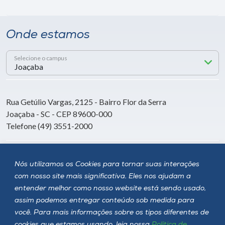
Onde estamos
Selecione o campus
Rua Getúlio Vargas, 2125 - Bairro Flor da Serra
Joaçaba - SC - CEP 89600-000
Telefone (49) 3551-2000
Siga a Unoesc
Nós utilizamos os Cookies para tornar suas interações
com nosso site mais significativa. Eles nos ajudam a
entender melhor como nosso website está sendo usado,
assim podemos entregar conteúdo sob medida para
você. Para mais informações sobre os tipos diferentes de
cookies que estamos usando, leia nossa
Política de