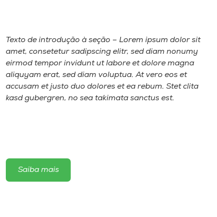
Museu
Unoesc
Texto de introdução à seção – Lorem ipsum dolor sit
Store
amet, consetetur sadipscing elitr, sed diam nonumy
eirmod tempor invidunt ut labore et dolore magna
aliquyam erat, sed diam voluptua. At vero eos et
accusam et justo duo dolores et ea rebum. Stet clita
Selecione
kasd gubergren, no sea takimata sanctus est.
o idioma
A+
A-
Saiba mais